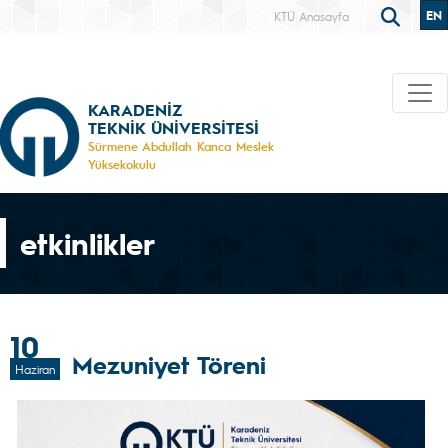
EN
KTÜ Anasayfa
KARADENİZ
TEKNİK ÜNİVERSİTESİ
Sürmene Abdullah Kanca Meslek
Yüksekokulu
etkinlikler
10
Mezuniyet Töreni
Haziran