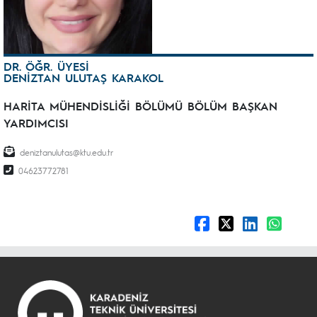
DR. ÖĞR. ÜYESİ
DENİZTAN ULUTAŞ KARAKOL
HARİTA MÜHENDİSLİĞİ BÖLÜMÜ BÖLÜM BAŞKAN
YARDIMCISI
deniztanulutas@ktu.edu.tr
04623772781