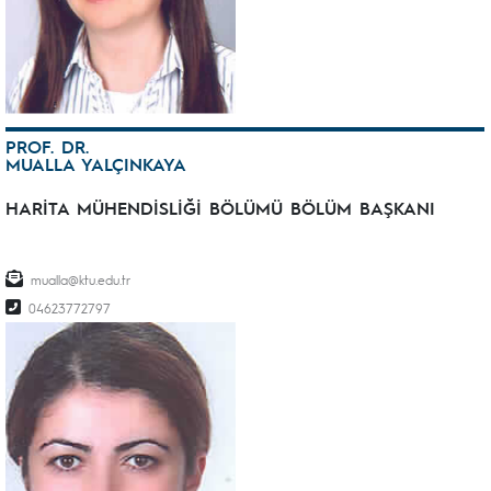
PROF. DR.
MUALLA YALÇINKAYA
HARİTA MÜHENDİSLİĞİ BÖLÜMÜ BÖLÜM BAŞKANI
mualla@ktu.edu.tr
04623772797