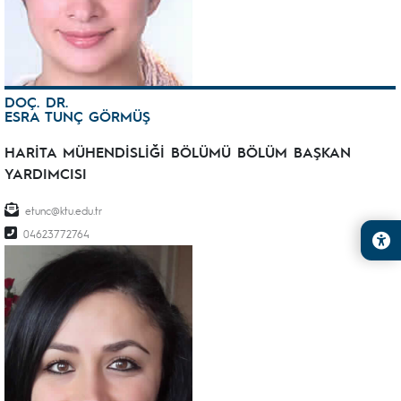
DOÇ. DR.
ESRA TUNÇ GÖRMÜŞ
HARİTA MÜHENDİSLİĞİ BÖLÜMÜ BÖLÜM BAŞKAN
YARDIMCISI
etunc@ktu.edu.tr
04623772764