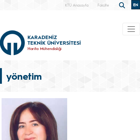
EN
KTÜ Anasayfa
Fakülte
KARADENİZ
TEKNİK ÜNİVERSİTESİ
Harita Mühendisliği
yönetim