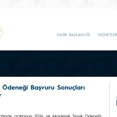
DAİRE BAŞKANLIĞI
HİZMETLER
k Ödeneği Başvuru Sonuçları
r
arihinde açıklanan 2024 yılı Akademik Teşvik Ödeneği