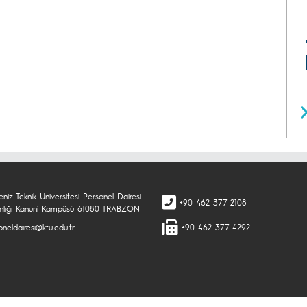
niz Teknik Üniversitesi Personel Dairesi
+90 462 377 2108
nlığı Kanuni Kampüsü 61080 TRABZON
neldairesi@ktu.edu.tr
+90 462 377 4292