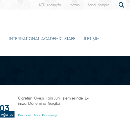
KTÜ Anasayfa
Mezun
Sanal Kampüs
INTERNATİONAL ACADEMİC STAFF
İLETİŞİM
Öğretim Üyesi İlanı Jüri İşlemlerinde E-
imza Dönemine Geçildi
03
Ağustos
Personel Daire Başkanlığı