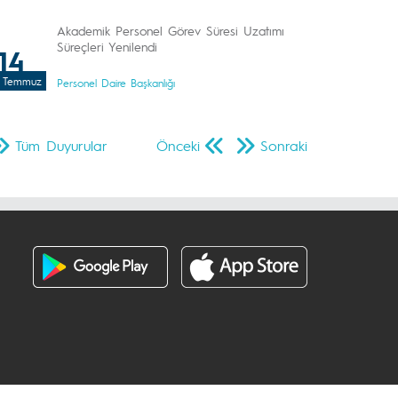
Akademik Personel Görev Süresi Uzatımı
Süreçleri Yenilendi
14
Temmuz
Personel Daire Başkanlığı
Tüm Duyurular
Önceki
Sonraki