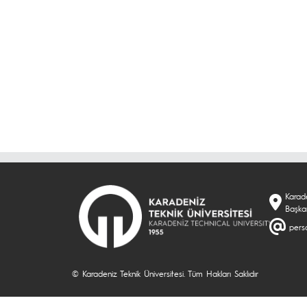
Karade
Başka
perso
© Karadeniz Teknik Üniversitesi. Tüm Hakları Saklıdır