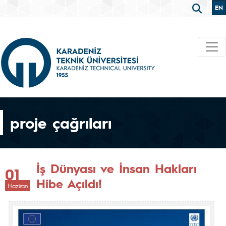
EN
proje çağrıları
İş Dünyası ve İnsan Hakları
01
Hibe Açıldı!
Haziran