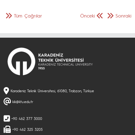
Tüm Çağrılar
Önceki
Sonraki
Karadeniz Teknik Üniversitesi, 61080, Trabzon, Türkiye
kik@ktu.edu.tr
+90 462 377 3000
+90 462 325 3205