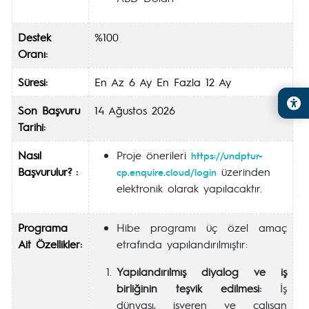
Destek
%100
Oranı:
Süresi:
En Az 6 Ay En Fazla 12 Ay
Son Başvuru
14 Ağustos 2026
Tarihi:
Nasıl
Proje önerileri
https://undptur-
Başvurulur? :
üzerinden
cp.enquire.cloud/login
elektronik olarak yapılacaktır.
Programa
Hibe programı üç özel amaç
Ait Özellikler:
etrafında yapılandırılmıştır:
Yapılandırılmış diyalog ve iş
birliğinin teşvik edilmesi:
İş
dünyası, işveren ve çalışan