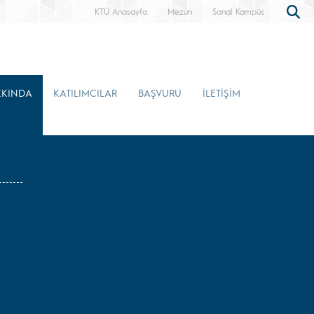
KTÜ Anasayfa
Mezun
Sanal Kampüs
KKINDA
KATILIMCILAR
BAŞVURU
İLETİŞİM