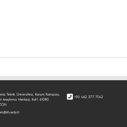
niz Teknik Üniversitesi, Kanuni Kampüsü,
+90 462 377 7042
el Araştırma Merkezi, Kat:1 61080
ZON
m@ktu.edu.tr