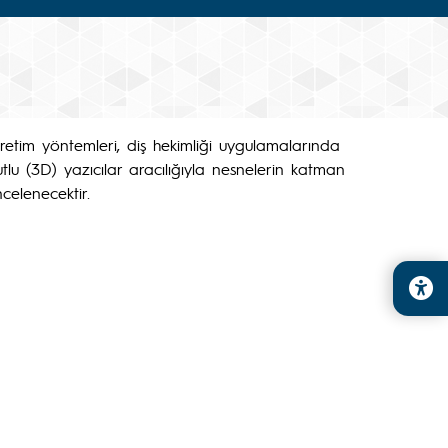
 üretim yöntemleri, diş hekimliği uygulamalarında
tlu (3D) yazıcılar aracılığıyla nesnelerin katman
celenecektir.