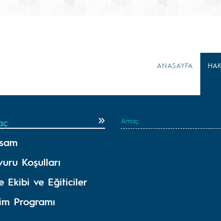
ANASAYFA
HA
aç
Amaç
sam
uru Koşulları
e Ekibi ve Eğiticiler
tim Programı