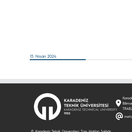
15 Nisan 2024
Karade
Bilims
TRAB
meta
© Karadeniz Teknik Üniversitesi. Tüm Hakları Saklıdır