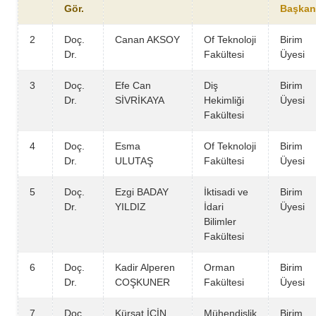
Gör.
Başkan
2
Doç.
Canan AKSOY
Of Teknoloji
Birim
Dr.
Fakültesi
Üyesi
3
Doç.
Efe Can
Diş
Birim
Dr.
SİVRİKAYA
Hekimliği
Üyesi
Fakültesi
4
Doç.
Esma
Of Teknoloji
Birim
Dr.
ULUTAŞ
Fakültesi
Üyesi
5
Doç.
Ezgi BADAY
İktisadi ve
Birim
Dr.
YILDIZ
İdari
Üyesi
Bilimler
Fakültesi
6
Doç.
Kadir Alperen
Orman
Birim
Dr.
COŞKUNER
Fakültesi
Üyesi
7
Doç.
Kürşat İÇİN
Mühendislik
Birim