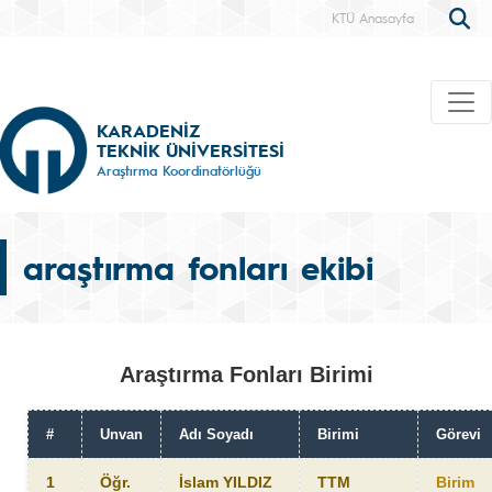
KTÜ Anasayfa
KARADENİZ
TEKNİK ÜNİVERSİTESİ
Araştırma Koordinatörlüğü
araştırma fonları ekibi
Araştırma Fonları Birimi
#
Unvan
Adı Soyadı
Birimi
Görevi
1
Öğr.
İslam YILDIZ
TTM
Birim