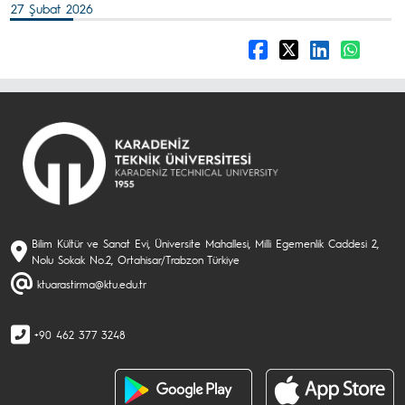
27 Şubat 2026
Bilim Kültür ve Sanat Evi, Üniversite Mahallesi, Milli Egemenlik Caddesi 2,
Nolu Sokak No.2, Ortahisar/Trabzon Türkiye
ktuarastirma@ktu.edu.tr
+90 462 377 3248