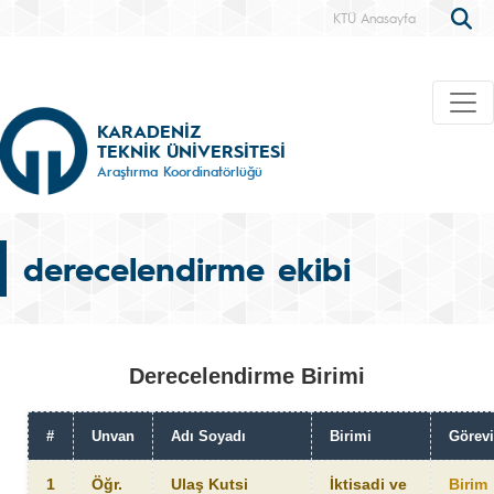
KTÜ Anasayfa
KARADENİZ
TEKNİK ÜNİVERSİTESİ
Araştırma Koordinatörlüğü
derecelendirme ekibi
Derecelendirme Birimi
#
Unvan
Adı Soyadı
Birimi
Görevi
1
Öğr.
Ulaş Kutsi
İktisadi ve
Birim