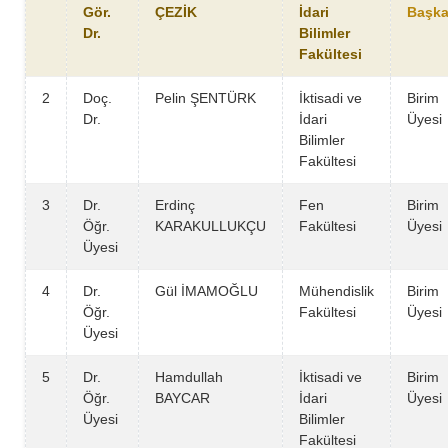
Gör.
ÇEZİK
İdari
Başka
Dr.
Bilimler
Fakültesi
2
Doç.
Pelin ŞENTÜRK
İktisadi ve
Birim
Dr.
İdari
Üyesi
Bilimler
Fakültesi
3
Dr.
Erdinç
Fen
Birim
Öğr.
KARAKULLUKÇU
Fakültesi
Üyesi
Üyesi
4
Dr.
Gül İMAMOĞLU
Mühendislik
Birim
Öğr.
Fakültesi
Üyesi
Üyesi
5
Dr.
Hamdullah
İktisadi ve
Birim
Öğr.
BAYCAR
İdari
Üyesi
Üyesi
Bilimler
Fakültesi