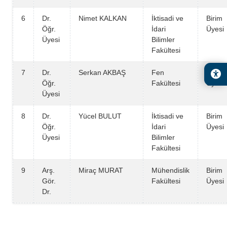
6
Dr.
Nimet KALKAN
İktisadi ve
Birim
Öğr.
İdari
Üyesi
Üyesi
Bilimler
Fakültesi
7
Dr.
Serkan AKBAŞ
Fen
Birim
Öğr.
Fakültesi
Üyesi
Üyesi
8
Dr.
Yücel BULUT
İktisadi ve
Birim
Öğr.
İdari
Üyesi
Üyesi
Bilimler
Fakültesi
9
Arş.
Miraç MURAT
Mühendislik
Birim
Gör.
Fakültesi
Üyesi
Dr.