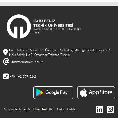
Bilim Kültür ve Sanat Evi, Üniversite Mahallesi, Milli Egemenlik Caddesi 2,
Nolu Sokak No.2, Ortahisar/Trabzon Türkiye
ktuarastirma@ktu.edu.tr
+90 462 377 3248
© Karadeniz Teknik Üniversitesi. Tüm Hakları Saklıdır