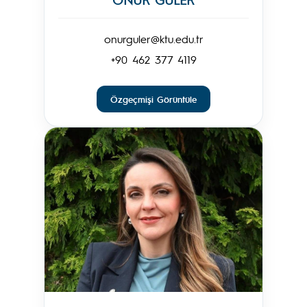
onurguler@ktu.edu.tr
+90 462 377 4119
Özgeçmişi Görüntüle