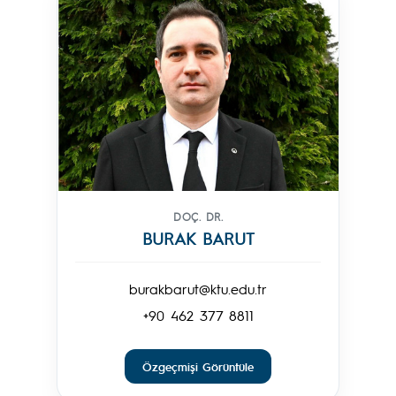
DOÇ. DR.
BURAK BARUT
burakbarut@ktu.edu.tr
+90 462 377 8811
Özgeçmişi Görüntüle