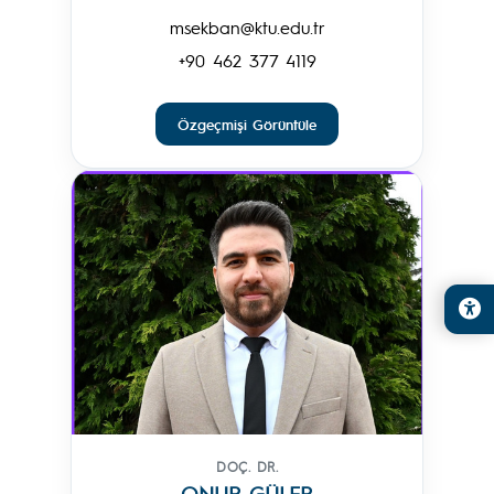
msekban@ktu.edu.tr
+90 462 377 4119
Özgeçmişi Görüntüle
DOÇ. DR.
ONUR GÜLER