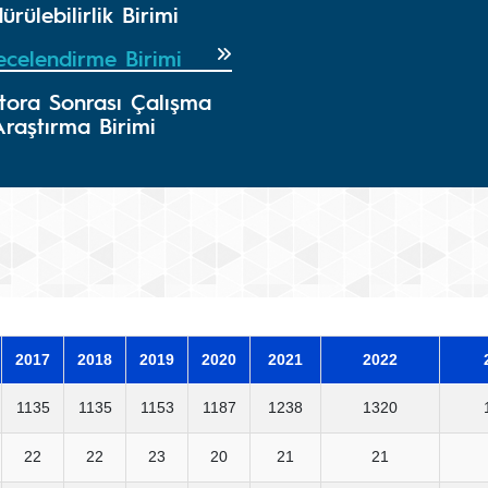
ürülebilirlik Birimi
ecelendirme Birimi
tora Sonrası Çalışma
Araştırma Birimi
2017
2018
2019
2020
2021
2022
1135
1135
1153
1187
1238
1320
22
22
23
20
21
21