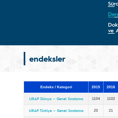
Sürd
Der
Dok
ve 
endeksler
Endeks / Kategori
2015
2016
URAP Dünya – Genel Sıralama
1104
1102
URAP Türkiye – Genel Sıralama
20
21