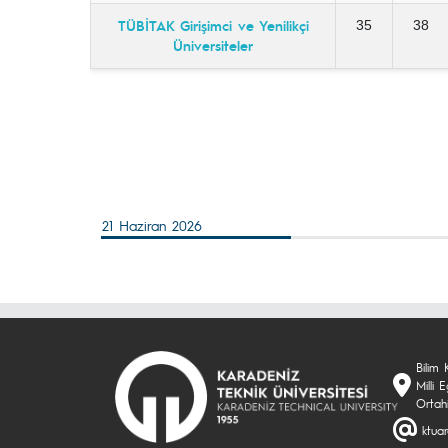
TÜBİTAK Girişimci ve Yenilikçi
35
38
Üniversiteler
21 Haziran 2026
Bilim 
Milli
Ortah
ktua