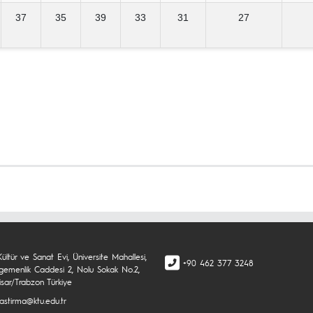
37
35
39
33
31
27
Kültür ve Sanat Evi, Üniversite Mahallesi,
+90 462 377 3248
 Egemenlik Caddesi 2, Nolu Sokak No.2,
isar/Trabzon Türkiye
rastirma@ktu.edu.tr