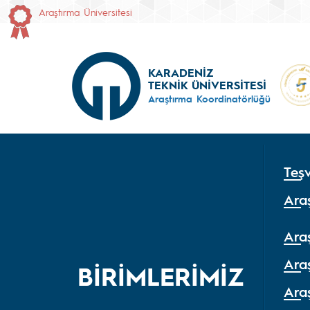
Araştırma Üniversitesi
KARADENİZ
TEKNİK ÜNİVERSİTESİ
Araştırma Koordinatörlüğü
Teşv
Araş
Araş
Ara
BİRİMLERİMİZ
Araş