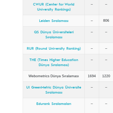
CWUR (Center for World
–
–
University Rankings)
Leiden Sıralaması
–
806
QS Dünya Üniversiteleri
–
–
Sıralaması
RUR (Round University Ranking)
–
–
THE (Times Higher Education
–
–
Dünya Sıralaması)
Webometrics Dünya Sıralaması
1694
1220
UI GreenMetric Dünya Üniversite
–
–
Sıralaması
Edurank Sıralamaları
–
–