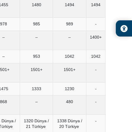
1455
1480
1494
1494
978
985
989
-
–
–
–
1400+
–
953
1042
1042
501+
1501+
1501+
-
1475
1333
1230
-
868
–
480
-
 Dünya /
1320 Dünya /
1338 Dünya /
-
Türkiye
21 Türkiye
20 Türkiye