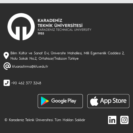
Bilim Kültür ve Sanat Evi, Üniversite Mahallesi, Milli Egemenlik Caddesi 2,
Nolu Sokak No.2, Ortahisar/Trabzon Türkiye
ktuarastirma@ktu.edu.tr
+90 462 377 3248
© Karadeniz Teknik Üniversitesi. Tüm Hakları Saklıdır