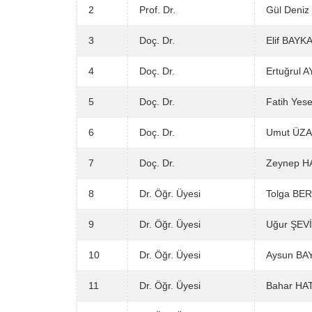
2
Prof. Dr.
Gül Deniz
3
Doç. Dr.
Elif BAYK
4
Doç. Dr.
Ertuğrul 
5
Doç. Dr.
Fatih Yes
6
Doç. Dr.
Umut ÜZ
7
Doç. Dr.
Zeynep H
8
Dr. Öğr. Üyesi
Tolga BE
9
Dr. Öğr. Üyesi
Uğur ŞEV
10
Dr. Öğr. Üyesi
Aysun B
11
Dr. Öğr. Üyesi
Bahar HA