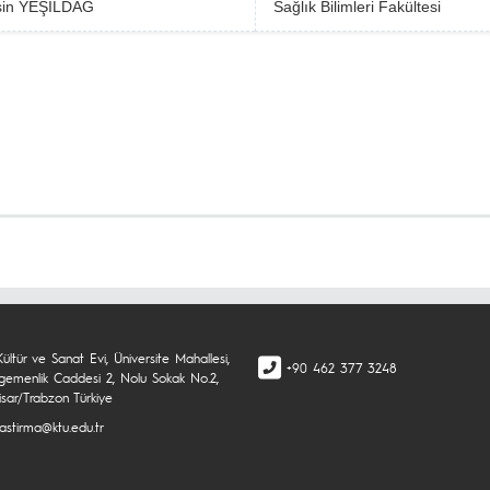
sin YEŞİLDAĞ
Sağlık Bilimleri Fakültesi
Kültür ve Sanat Evi, Üniversite Mahallesi,
+90 462 377 3248
 Egemenlik Caddesi 2, Nolu Sokak No.2,
isar/Trabzon Türkiye
rastirma@ktu.edu.tr