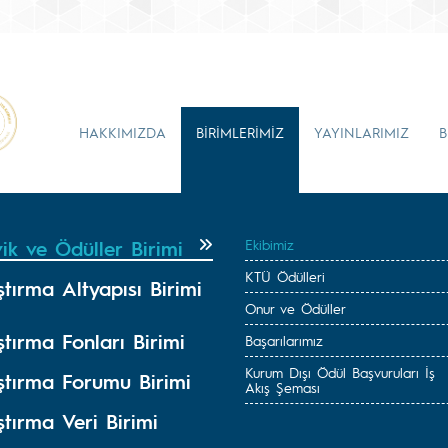
HAKKIMIZDA
BİRİMLERİMİZ
YAYINLARIMIZ
B
ik ve Ödüller Birimi
Ekibimiz
KTÜ Ödülleri
tırma Altyapısı Birimi
Onur ve Ödüller
tırma Fonları Birimi
Başarılarımız
Kurum Dışı Ödül Başvuruları İş
ştırma Forumu Birimi
Akış Şeması
tırma Veri Birimi