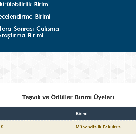
ürülebilirlik Birimi
ecelendirme Birimi
tora Sonrası Çalışma
Araştırma Birimi
Teşvik ve Ödüller Birimi Üyeleri
ı
Birimi
AS
Mühendislik Fakültesi