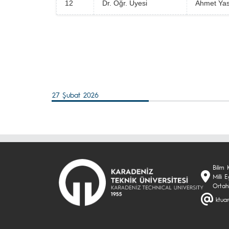
12
Dr. Öğr. Üyesi
Ahmet Ya
27 Şubat 2026
Bilim 
Milli
Ortah
ktua