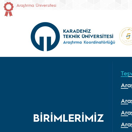
Araştırma Üniversitesi
KARADENİZ
TEKNİK ÜNİVERSİTESİ
Araştırma Koordinatörlüğü
Teşv
Araş
Araş
Ara
BİRİMLERİMİZ
Araş