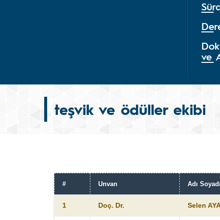
Sürd
Der
Dok
ve 
teşvik ve ödüller ekibi
#
Unvan
Adı Soyad
1
Doç. Dr.
Selen AY