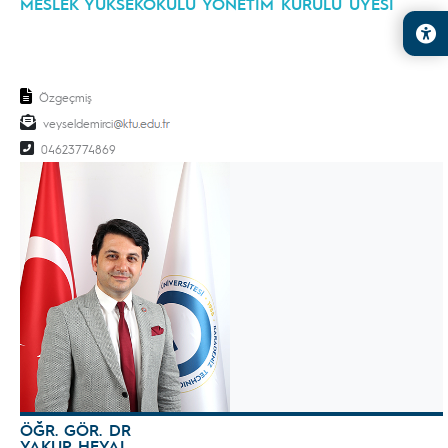
MESLEK YÜKSEKOKULU YÖNETİM KURULU ÜYESİ
Özgeçmiş
veyseldemirci
04623774869
ÖĞR. GÖR. DR
YAKUP HEYAL