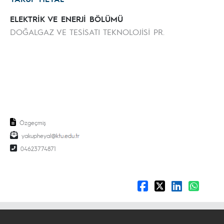
ELEKTRİK VE ENERJİ BÖLÜMÜ
DOĞALGAZ VE TESİSATI TEKNOLOJİSİ PR.
Özgeçmiş
yakupheyal
04623774871