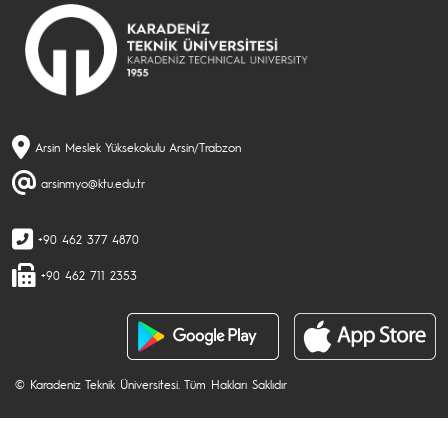
Arsin Meslek Yüksekokulu Arsin/Trabzon
arsinmyo@ktu.edu.tr
+90 462 377 4870
+90 462 711 2353
© Karadeniz Teknik Üniversitesi. Tüm Hakları Saklıdır