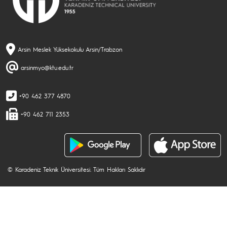
Arsin Meslek Yüksekokulu Arsin/Trabzon
arsinmyo@ktu.edu.tr
+90 462 377 4870
+90 462 711 2353
© Karadeniz Teknik Üniversitesi. Tüm Hakları Saklıdır