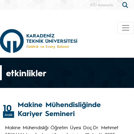
KTÜ Anasayfa
KARADENİZ
TEKNİK ÜNİVERSİTESİ
Elektrik ve Enerji Bölümü
etkinlikler
Makine Mühendisliğinde
10
Kariyer Semineri
Aralık
Makine Mühendisliği Öğretim Üyesi Doç.Dr. Mehmet