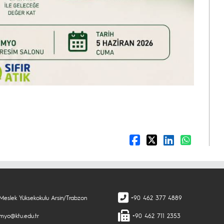
 Meslek Yüksekokulu Arsin/Trabzon
+90 462 377 4889
nmyo@ktu.edu.tr
+90 462 711 2353