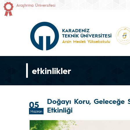
Araştırma Üniversitesi
KARADENİZ
TEKNİK ÜNİVERSİTESİ
Arsin Meslek Yüksekokulu
etkinlikler
Doğayı Koru, Geleceğe 
05
Etkinliği
Haziran