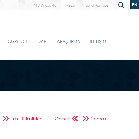
EN
KTÜ Anasayfa
Mezun
Sanal Kampüs
ÖĞRENCİ
İDARİ
ARAŞTIRMA
İLETİŞİM
Tüm Etkinlikler
Önceki
Sonraki