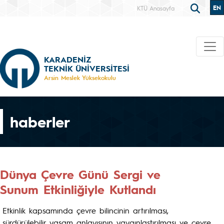
EN
KTÜ Anasayfa
KARADENİZ
TEKNİK ÜNİVERSİTESİ
Arsin Meslek Yüksekokulu
haberler
Dünya Çevre Günü Sergi ve
Sunum Etkinliğiyle Kutlandı
Etkinlik kapsamında çevre bilincinin artırılması,
sürdürülebilir yaşam anlayışının yaygınlaştırılması ve çevre