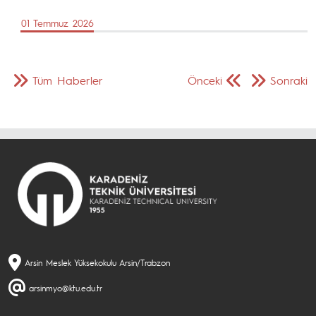
01 Temmuz 2026
Tüm Haberler
Önceki
Sonraki
Arsin Meslek Yüksekokulu Arsin/Trabzon
arsinmyo@ktu.edu.tr