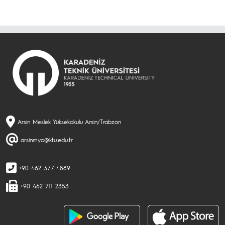
Arsin Meslek Yüksekokulu Arsin/Trabzon
arsinmyo@ktu.edu.tr
+90 462 377 4889
+90 462 711 2353