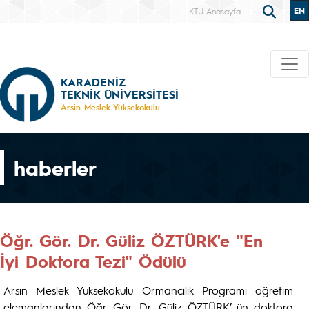
EN
KTÜ Anasayfa
KARADENİZ
TEKNİK ÜNİVERSİTESİ
Arsin Meslek Yüksekokulu
haberler
Öğr. Gör. Dr. Güliz ÖZTÜRK'e "En
İyi Doktora Tezi" Ödülü
Arsin Meslek Yüksekokulu Ormancılık Programı öğretim
elemanlarından Öğr. Gör. Dr. Güliz ÖZTÜRK’ ün doktora