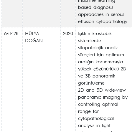
based diagnosis
approaches in serous
effusion cytopathology
641428
HÜLYA
2020
Işıklı mikroskobik
DOĞAN
sistemlerde
sitopatolojik analiz
süreçleri için optimum
aralığın korunmasıyla
yüksek çözünürlüklü 2B
ve 3B panoramik
görüntüleme
2D and 3D wide-view
panoramic imaging by
controlling optimal
range for
cytopathological
analysis in light