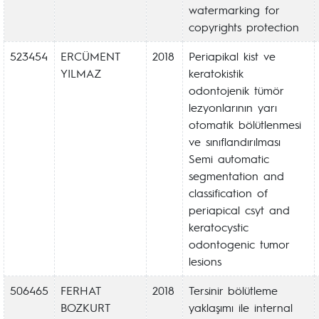
watermarking for
copyrights protection
523454
ERCÜMENT
2018
Periapikal kist ve
YILMAZ
keratokistik
odontojenik tümör
lezyonlarının yarı
otomatik bölütlenmesi
ve sınıflandırılması
Semi automatic
segmentation and
classification of
periapical csyt and
keratocystic
odontogenic tumor
lesions
506465
FERHAT
2018
Tersinir bölütleme
BOZKURT
yaklaşımı ile internal