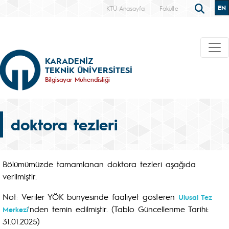
EN
KTÜ Anasayfa
Fakülte
KARADENİZ
TEKNİK ÜNİVERSİTESİ
Bilgisayar Mühendisliği
doktora tezleri
Bölümümüzde tamamlanan doktora tezleri aşağıda
verilmiştir.
Not: Veriler YÖK bünyesinde faaliyet gösteren
Ulusal Tez
'nden temin edilmiştir. (Tablo Güncellenme Tarihi:
Merkezi
31.01.2025)