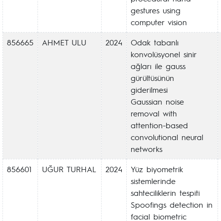
gestures using
computer vision
856665
AHMET ULU
2024
Odak tabanlı
konvolüsyonel sinir
ağları ile gauss
gürültüsünün
giderilmesi
Gaussian noise
removal with
attention-based
convolutional neural
networks
856601
UĞUR TURHAL
2024
Yüz biyometrik
sistemlerinde
sahteciliklerin tespiti
Spoofings detection in
facial biometric