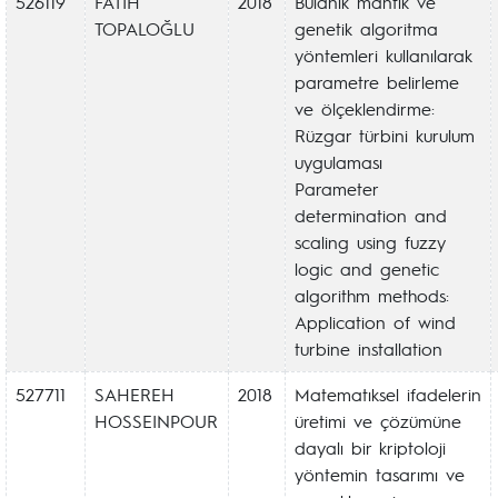
526119
FATİH
2018
Bulanık mantık ve
TOPALOĞLU
genetik algoritma
yöntemleri kullanılarak
parametre belirleme
ve ölçeklendirme:
Rüzgar türbini kurulum
uygulaması
Parameter
determination and
scaling using fuzzy
logic and genetic
algorithm methods:
Application of wind
turbine installation
527711
SAHEREH
2018
Matematıksel ifadelerin
HOSSEINPOUR
üretimi ve çözümüne
dayalı bir kriptoloji
yöntemin tasarımı ve