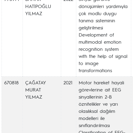
HATİPOĞLU
dönüşümleri yardımıyla
YILMAZ
çok modlu duygu
tanıma sisteminin
geliştirilmesi
Development of
multimodal emotion
recognition system
with the help of signal
to image
transformations
670818
ÇAĞATAY
2021
Motor hareket hayali
MURAT
görevlerine ait EEG
YILMAZ
sinyallerinin 2-B
öznitelikler ve yarı
olasılıksal dağılım
modelleri ile
sınıflandırılması
Classification of EEG-