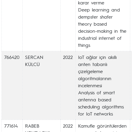
karar verme
Deep learning and
dempster shafer
theory based
decision-making in the
industrial internet of
things
766420
SERCAN
2022
IoT ağlar için akıllı
KÜLCÜ
anten tabanlı
çizelgeleme
algoritmalarının
incelenmesi
Analysis of smart
antenna based
scheduling algorithms
for IoT networks
771614
RABEB
2022
Kamufle görüntülerden