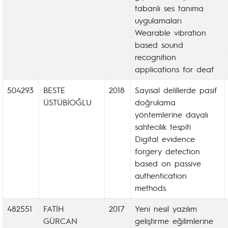
tabanlı ses tanıma
uygulamaları
Wearable vibration
based sound
recognition
applications for deaf
504293
BESTE
2018
Sayısal delillerde pasif
ÜSTÜBİOĞLU
doğrulama
yöntemlerine dayalı
sahtecilik tespiti
Digital evidence
forgery detection
based on passive
authentication
methods
482551
FATİH
2017
Yeni nesil yazılım
GÜRCAN
geliştirme eğilimlerine