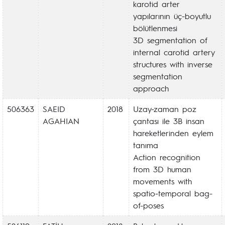
karotid arter
yapılarının üç-boyutlu
bölütlenmesi
3D segmentation of
internal carotid artery
structures with inverse
segmentation
approach
506363
SAEID
2018
Uzay-zaman poz
AGAHIAN
çantası ile 3B insan
hareketlerinden eylem
tanıma
Action recognition
from 3D human
movements with
spatio-temporal bag-
of-poses