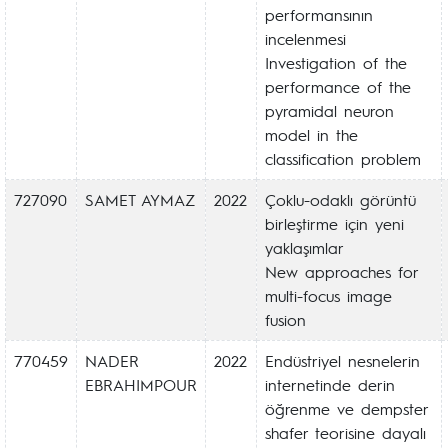
performansının
incelenmesi
Investigation of the
performance of the
pyramidal neuron
model in the
classification problem
727090
SAMET AYMAZ
2022
Çoklu-odaklı görüntü
birleştirme için yeni
yaklaşımlar
New approaches for
multi-focus image
fusion
770459
NADER
2022
Endüstriyel nesnelerin
EBRAHIMPOUR
internetinde derin
öğrenme ve dempster
shafer teorisine dayalı