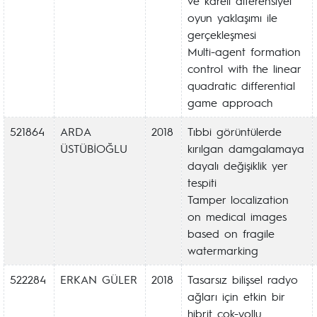
ve kareli diferensiyel
oyun yaklaşımı ile
gerçekleşmesi
Multi-agent formation
control with the linear
quadratic differential
game approach
521864
ARDA
2018
Tıbbi görüntülerde
ÜSTÜBİOĞLU
kırılgan damgalamaya
dayalı değişiklik yer
tespiti
Tamper localization
on medical images
based on fragile
watermarking
522284
ERKAN GÜLER
2018
Tasarsız bilişsel radyo
ağları için etkin bir
hibrit çok-yollu