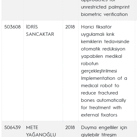
unrestricted palmprint
biometric verification
503608
İDRİS
2018
Harici fiksatör
SANCAKTAR
uygulamalı kırık
kemiklerin tedavisinde
otomatik redüksiyon
yapabilen medikal
robotun
gerçekleştirilmesi
Implementation of a
medical robot to
reduce fractured
bones automatically
for treatment with
external fixators
506439
METE
2018
Duyma engelliler için
YAĞANOĞLU
giyilebilir titreşim