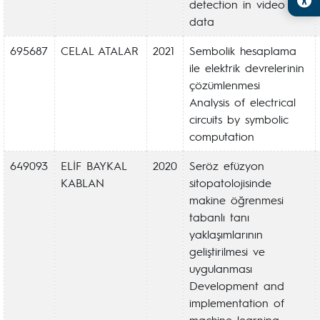
detection in video
data
695687
CELAL ATALAR
2021
Sembolik hesaplama
ile elektrik devrelerinin
çözümlenmesi
Analysis of electrical
circuits by symbolic
computation
649093
ELİF BAYKAL
2020
Seröz efüzyon
KABLAN
sitopatolojisinde
makine öğrenmesi
tabanlı tanı
yaklaşımlarının
geliştirilmesi ve
uygulanması
Development and
implementation of
machine learning