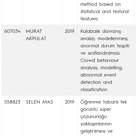
method based on
statistical and textural
features
607034
MURAT
2019
Kalabalık davranış
AKPULAT
analizi; modellenmesi,
anormal durum tespiti
ve sınıflandırılması
Crowd behaviour
analysis; modelling,
abnormal event
detection and
classification
558823
SELEN AYAS
2019
Öğrenme tabanlı tek
görüntü süper
çözünürlüğü
yaklaşımlarının
geliştirilmesi ve