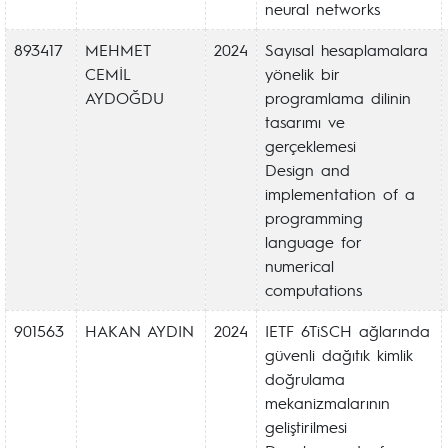
neural networks
893417
MEHMET
2024
Sayısal hesaplamalara
CEMİL
yönelik bir
AYDOĞDU
programlama dilinin
tasarımı ve
gerçeklemesi
Design and
implementation of a
programming
language for
numerical
computations
901563
HAKAN AYDIN
2024
IETF 6TiSCH ağlarında
güvenli dağıtık kimlik
doğrulama
mekanizmalarının
geliştirilmesi