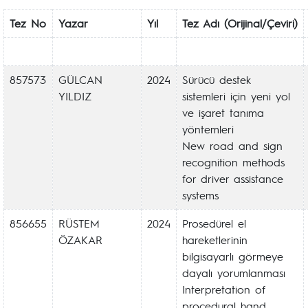
Tez No
Yazar
Yıl
Tez Adı (Orijinal/Çeviri)
857573
GÜLCAN
2024
Sürücü destek
YILDIZ
sistemleri için yeni yol
ve işaret tanıma
yöntemleri
New road and sign
recognition methods
for driver assistance
systems
856655
RÜSTEM
2024
Prosedürel el
ÖZAKAR
hareketlerinin
bilgisayarlı görmeye
dayalı yorumlanması
Interpretation of
procedural hand