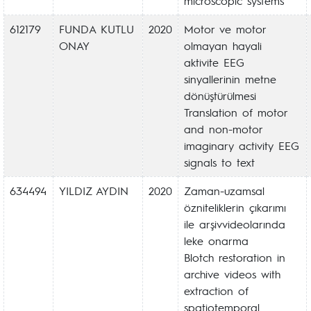
microscopic systems
612179
FUNDA KUTLU
2020
Motor ve motor
ONAY
olmayan hayali
aktivite EEG
sinyallerinin metne
dönüştürülmesi
Translation of motor
and non-motor
imaginary activity EEG
signals to text
634494
YILDIZ AYDIN
2020
Zaman-uzamsal
özniteliklerin çıkarımı
ile arşivvideolarında
leke onarma
Blotch restoration in
archive videos with
extraction of
spatiotemporal