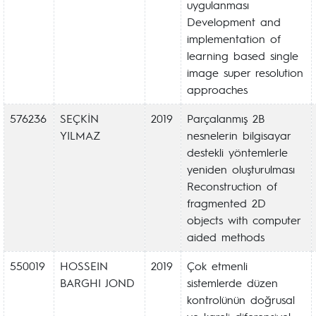
uygulanması
Development and
implementation of
learning based single
image super resolution
approaches
576236
SEÇKİN
2019
Parçalanmış 2B
YILMAZ
nesnelerin bilgisayar
destekli yöntemlerle
yeniden oluşturulması
Reconstruction of
fragmented 2D
objects with computer
aided methods
550019
HOSSEIN
2019
Çok etmenli
BARGHI JOND
sistemlerde düzen
kontrolünün doğrusal