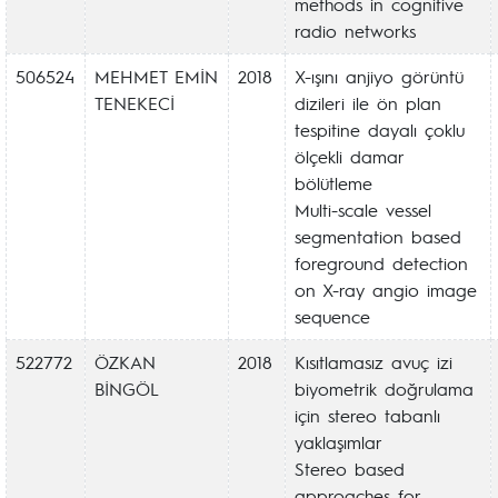
methods in cognitive
radio networks
506524
MEHMET EMİN
2018
X-ışını anjiyo görüntü
TENEKECİ
dizileri ile ön plan
tespitine dayalı çoklu
ölçekli damar
bölütleme
Multi-scale vessel
segmentation based
foreground detection
on X-ray angio image
sequence
522772
ÖZKAN
2018
Kısıtlamasız avuç izi
BİNGÖL
biyometrik doğrulama
için stereo tabanlı
yaklaşımlar
Stereo based
approaches for