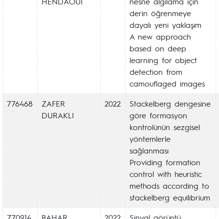
HENDAOUI
nesne algılama için
derin öğrenmeye
dayalı yeni yaklaşım
A new approach
based on deep
learning for object
detection from
camouflaged images
776468
ZAFER
2022
Stackelberg dengesine
DURAKLI
göre formasyon
kontrolünün sezgisel
yöntemlerle
sağlanması
Providing formation
control with heuristic
methods according to
stackelberg equilibrium
770914
BAHAR
2022
Sinyal görüntü