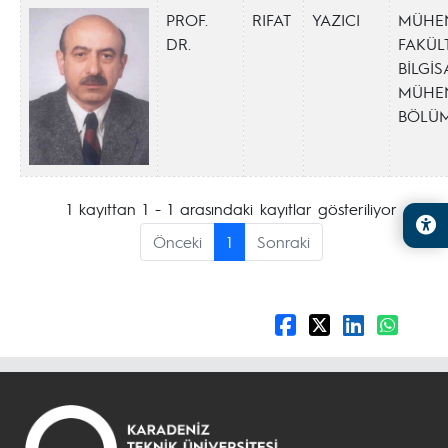
PROF.
RIFAT
YAZICI
MÜHEN
DR.
FAKÜLT
BİLGİS
MÜHEN
BÖLÜ
1 kayıttan 1 - 1 arasındaki kayıtlar gösteriliyor
Önceki
1
Sonraki