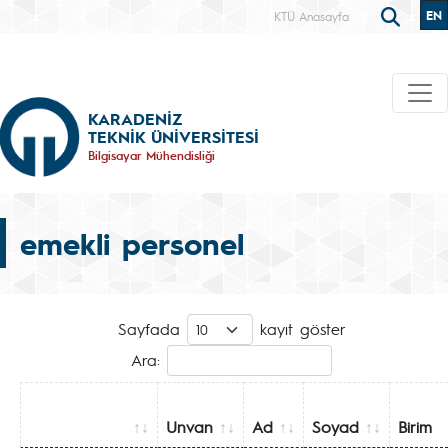
EN
KTÜ Anasayfa
KARADENİZ
TEKNİK ÜNİVERSİTESİ
Bilgisayar Mühendisliği
emekli personel
Sayfada
kayıt göster
Ara:
Unvan
Ad
Soyad
Birim