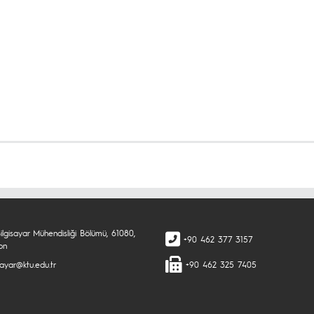
ilgisayar Mühendisliği Bölümü, 61080,
+90 462 377 3157
on
sayar@ktu.edu.tr
+90 462 325 7405