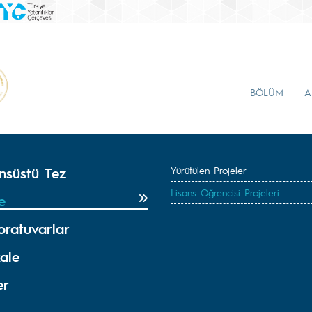
BÖLÜM
A
nsüstü Tez
Yürütülen Projeler
Lisans Öğrencisi Projeleri
e
oratuvarlar
ale
er