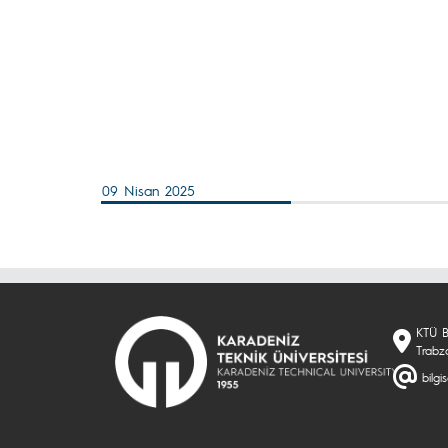
09 Nisan 2025
KTÜ B
Trabz
bilgi