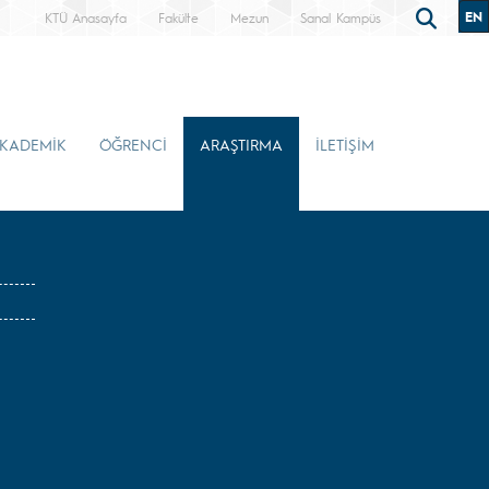
EN
KTÜ Anasayfa
Fakülte
Mezun
Sanal Kampüs
KADEMİK
ÖĞRENCİ
ARAŞTIRMA
İLETİŞİM