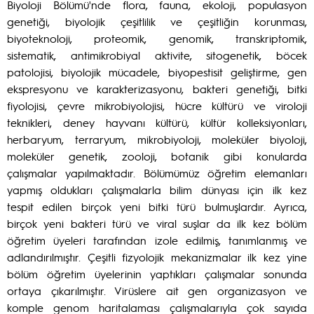
Biyoloji Bölümü'nde flora, fauna, ekoloji, populasyon
genetiği, biyolojik çeşitlilik ve çeşitliğin korunması,
biyoteknoloji, proteomik, genomik, transkriptomik,
sistematik, antimikrobiyal aktivite, sitogenetik, böcek
patolojisi, biyolojik mücadele, biyopestisit geliştirme, gen
ekspresyonu ve karakterizasyonu, bakteri genetiği, bitki
fiyolojisi, çevre mikrobiyolojisi, hücre kültürü ve viroloji
teknikleri, deney hayvanı kültürü, kültür kolleksiyonları,
herbaryum, terraryum, mikrobiyoloji, moleküler biyoloji,
moleküler genetik, zooloji, botanik gibi konularda
çalışmalar yapılmaktadır. Bölümümüz öğretim elemanları
yapmış oldukları çalışmalarla bilim dünyası için ilk kez
tespit edilen birçok yeni bitki türü bulmuşlardır. Ayrıca,
birçok yeni bakteri türü ve viral suşlar da ilk kez bölüm
öğretim üyeleri tarafından izole edilmiş, tanımlanmış ve
adlandırılmıştır. Çeşitli fizyolojik mekanizmalar ilk kez yine
bölüm öğretim üyelerinin yaptıkları çalışmalar sonunda
ortaya çıkarılmıştır. Virüslere ait gen organizasyon ve
komple genom haritalaması çalışmalarıyla çok sayıda