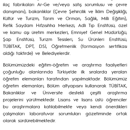
ilaç fabrikaları Ar-Ge ve/veya satış sorumlusu ve çevre
danışmanı), bakanlıklar (Çevre Şehircilik ve İklim Değişikliği,
Kültür ve Turizm, Tarım ve Orman, Sağlık, Milli Eğitim),
Refik Saydam Hıfzısıhha Merkezi, Adli Tıp Enstitüsü, özel
ve kamu aşı üretim merkezleri, Emniyet Genel Müdürlüğü,
Şap Enstitüsü, Turizm Tesisleri, Su Ürünleri Enstitüsü,
TÜBİTAK, DPT, DSİ, Öğretmenlik (formasyon sertifikası
aldığı taktirde) ve Belediyelerdir.
Bölümümüzdeki eğitim-öğretim ve araştırma faaliyetleri
çoğunluğu alanlarında Türkiye'de ilk sıralarda yeralan
öğretim elemanları tarafından yapılmaktadır. Bölümümüz
öğretim elemanları, Bölüm altyapısını kullanarak TÜBİTAK,
Bakanlıklar ve Üniversite destekli çeşitli araştırma
projelerini yürütmektedir. Lisans ve lisans üstü öğrenciler
bu araştırmalara katılabilmekte veya kendi önerdikleri
çalışmaları laboratuvar sorumluları gözetiminde ortak
olarak sürdürebilmektedir.