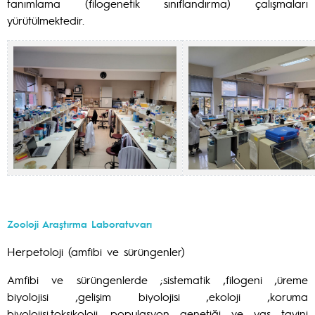
tanımlama (filogenetik sınıflandırma) çalışmaları
yürütülmektedir.
Zooloji Araştırma Laboratuvarı
Herpetoloji (amfibi ve sürüngenler)
Amfibi ve sürüngenlerde ;sistematik ,filogeni ,üreme
biyolojisi ,gelişim biyolojisi ,ekoloji ,koruma
biyolojisi,toksikoloji, populasyon genetiği ve yaş tayini