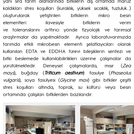
yanı sıra tarım alanlarında bitkilerin dış ortamda maruz
kaldıkları stres koşulları (kuraklık, yüksek sıcaklık, tuzluluk...)
oluşturularak yetiştirilen bitkilerin mikro besin
elementleri ilavesiyle bitkilerin verim
ve toleranslarını arttırıcı yönde fizyolojik ve tarımsal
araştırmalar da yapılmaktadır. Ayrıca laboratuvarımızda
tarımda etkili mikrobesin elementi şelatlayıcıları olarak
kullanılan EDTA ve EDDHA türevi bileşiklerin sentezi ve
bitki beslemede kullanılabilirlikleri üzerine çalışmalar da
yürütülmektedir. Deneysel çalışmalarda, mısır (
Zea
mays
), buğday (
Triticum aestivum
) fasulye (
Phaseolus
vulgaris
), soya fasülyesi (
Glycine max
) gibi bitkiler çeşitli
stres koşulları altında, toprak, su kültürü veya besin
ortamında çalışılan bitkilerden bazılarıdır.