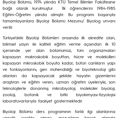
Biyoloji Bölümü, 1974 yılında KTÜ Temel Bilimler Fakültesine
bağlı olarak kurulmuştur. İlk öğrencilerini 1984-1985
Eğitim-Öğretim yılında almıştır. Bu programı başarıyla
tamamlayanlara Biyoloji Bölümü Mezunu/ Biyolog unvanı
verilir.
Türkiye'deki Biyoloji Bölümleri arasında ilk akredite olan,
bilimsel yayın ile kaliteli eğitim verme açısından ilk 10
içerisinde yer alan bölümümüz, tüm organizmaları
kapsayan makroskobik boyuttan, hücre ve molekülleri
kapsayan mikroskobik boyuta kadar, bütün canlıların yapı
ve fonksiyonlarını, gen mühendisliği ve biyoteknoloji gibi
alanları da kapsayacak şekilde hayatın gizemlerini
araştıran ve eğitim veren; uzman öğretim üyeleriyle, son
teknolojilerle donanmış mikrobiyoloji, moleküler biyoloji,
zooloji, botanik ve bitki biyokimyası-fizyolojisi
laboratuvarlarıyla faaliyet göstermektedir.
Biyoloji Bölümü ders programının farklı ilgi alanlarına
yönelik içerikte olması, mezunların birçok alanda