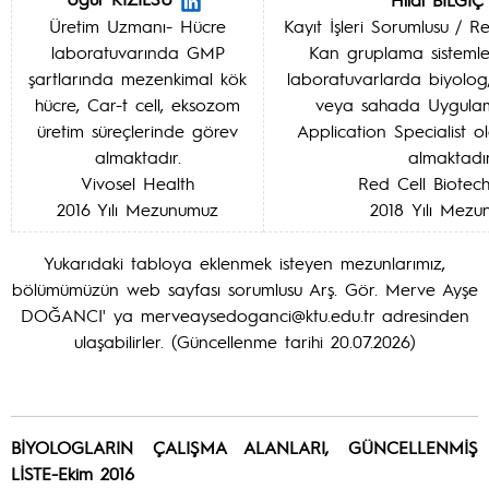
Üretim Uzmanı- Hücre
Kayıt İşleri Sorumlusu / R
laboratuvarında GMP
Kan gruplama sistemle
şartlarında mezenkimal kök
laboratuvarlarda biyolog,
hücre, Car-t cell, eksozom
veya sahada Uygula
üretim süreçlerinde görev
Application Specialist 
almaktadır.
almaktadır
Vivosel Health
Red Cell Biotec
2016 Yılı Mezunumuz
2018 Yılı Mez
Yukarıdaki tabloya eklenmek isteyen mezunlarımız,
bölümümüzün web sayfası sorumlusu Arş. Gör. Merve Ayşe
DOĞANCI' ya merveaysedoganci@ktu.edu.tr adresinden
ulaşabilirler. (Güncellenme tarihi 20.07.2026)
BİYOLOGLARIN ÇALIŞMA ALANLARI, GÜNCELLENMİŞ
LİSTE-Ekim 2016