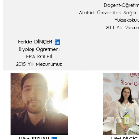
Doçent-Öğretim
Atatürk Üniversitesi Sağlık
Yüksekoku
2011 Yılı Mezu
Feride DİNÇER
Biyoloji Öğretmeni
ERA KOLEJİ
2015 Yılı Mezunumuz
Uğur KIZILSU
Hilal BİLGİÇ