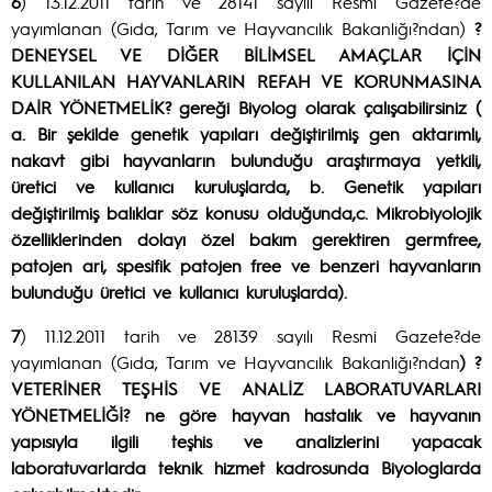
6
) 13.12.2011 tarih ve 28141 sayılı Resmi Gazete?de
yayımlanan (Gıda, Tarım ve Hayvancılık Bakanlığı?ndan)
?
DENEYSEL VE DİĞER BİLİMSEL AMAÇLAR İÇİN
KULLANILAN HAYVANLARIN REFAH VE KORUNMASINA
DAİR YÖNETMELİK? gereği Biyolog olarak çalışabilirsiniz (
a. Bir şekilde genetik yapıları değiştirilmiş gen aktarımlı,
nakavt gibi hayvanların bulunduğu araştırmaya yetkili,
üretici ve kullanıcı kuruluşlarda, b. Genetik yapıları
değiştirilmiş balıklar söz konusu olduğunda,c. Mikrobiyolojik
özelliklerinden dolayı özel bakım gerektiren germfree,
patojen ari, spesifik patojen free ve benzeri hayvanların
bulunduğu üretici ve kullanıcı kuruluşlarda).
7
) 11.12.2011 tarih ve 28139 sayılı Resmi Gazete?de
yayımlanan (Gıda, Tarım ve Hayvancılık Bakanlığı?ndan
)
?
VETERİNER TEŞHİS VE ANALİZ LABORATUVARLARI
YÖNETMELİĞİ?
ne göre hayvan hastalık ve hayvanın
yapısıyla ilgili teşhis ve analizlerini yapacak
laboratuvarlarda teknik hizmet kadrosunda Biyologlarda