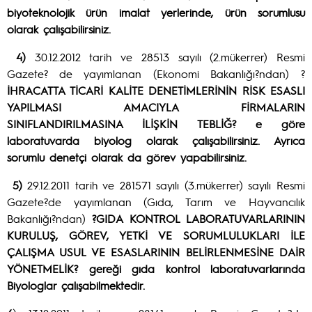
biyoteknolojik ürün imalat yerlerinde, ürün sorumlusu
olarak çalışabilirsiniz.
4)
30.12.2012 tarih ve 28513 sayılı (2.mükerrer) Resmi
Gazete? de yayımlanan (Ekonomi Bakanlığı?ndan)
?
İHRACATTA TİCARİ KALİTE DENETİMLERİNİN RİSK ESASLI
YAPILMASI AMACIYLA FİRMALARIN
SINIFLANDIRILMASINA İLİŞKİN TEBLİĞ?
e göre
laboratuvarda biyolog olarak çalışabilirsiniz. Ayrıca
sorumlu denetçi olarak da görev yapabilirsiniz.
5)
29.12.2011 tarih ve 281571 sayılı (3.mükerrer) sayılı Resmi
Gazete?de yayımlanan (Gıda, Tarım ve Hayvancılık
Bakanlığı?ndan)
?GIDA KONTROL LABORATUVARLARININ
KURULUŞ, GÖREV, YETKİ VE SORUMLULUKLARI İLE
ÇALIŞMA USUL VE ESASLARININ BELİRLENMESİNE DAİR
YÖNETMELİK? gereği gıda kontrol laboratuvarlarında
Biyologlar çalışabilmektedir.