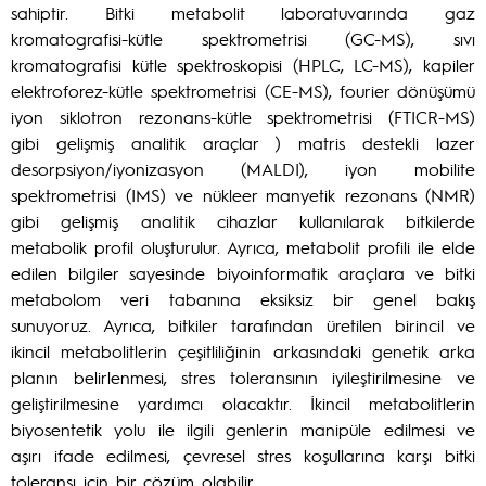
sahiptir. Bitki metabolit laboratuvarında gaz
kromatografisi-kütle spektrometrisi (GC-MS), sıvı
kromatografisi kütle spektroskopisi (HPLC, LC-MS), kapiler
elektroforez-kütle spektrometrisi (CE-MS), fourier dönüşümü
iyon siklotron rezonans-kütle spektrometrisi (FTICR-MS)
gibi gelişmiş analitik araçlar ) matris destekli lazer
desorpsiyon/iyonizasyon (MALDI), iyon mobilite
spektrometrisi (IMS) ve nükleer manyetik rezonans (NMR)
gibi gelişmiş analitik cihazlar kullanılarak bitkilerde
metabolik profil oluşturulur. Ayrıca, metabolit profili ile elde
edilen bilgiler sayesinde biyoinformatik araçlara ve bitki
metabolom veri tabanına eksiksiz bir genel bakış
sunuyoruz. Ayrıca, bitkiler tarafından üretilen birincil ve
ikincil metabolitlerin çeşitliliğinin arkasındaki genetik arka
planın belirlenmesi, stres toleransının iyileştirilmesine ve
geliştirilmesine yardımcı olacaktır. İkincil metabolitlerin
biyosentetik yolu ile ilgili genlerin manipüle edilmesi ve
aşırı ifade edilmesi, çevresel stres koşullarına karşı bitki
toleransı için bir çözüm olabilir.