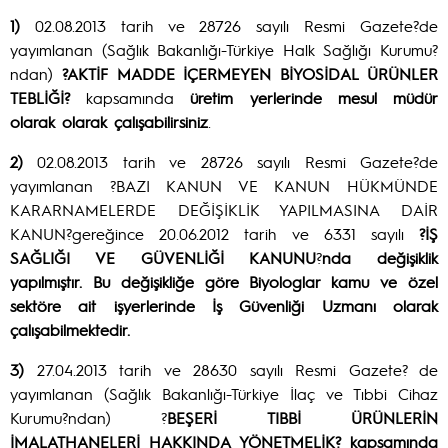
1)
02.08.2013 tarih ve 28726 sayılı Resmi Gazete?de
yayımlanan (Sağlık Bakanlığı-Türkiye Halk Sağlığı Kurumu?
ndan)
?AKTİF MADDE İÇERMEYEN BİYOSİDAL ÜRÜNLER
TEBLİĞİ?
kapsamında
üretim yerlerinde mesul müdür
olarak olarak çalışabilirsiniz
.
2)
02.08.2013 tarih ve 28726 sayılı Resmi Gazete?de
yayımlanan ?BAZI KANUN VE KANUN HÜKMÜNDE
KARARNAMELERDE DEĞİŞİKLİK YAPILMASINA DAİR
KANUN?gereğince 20.06.2012 tarih ve 6331 sayılı
?İŞ
SAĞLIĞI VE GÜVENLİĞİ
KANUNU
?
nda değişiklik
yapılmıştır. Bu değişikliğe göre Biyologlar kamu ve özel
sektöre ait işyerlerinde İş Güvenliği Uzmanı olarak
çalışabilmektedir.
3)
27.04.2013 tarih ve 28630 sayılı Resmi Gazete? de
yayımlanan (Sağlık Bakanlığı-Türkiye İlaç ve Tıbbi Cihaz
Kurumu?ndan)
?
BEŞERİ TIBBİ ÜRÜNLERİN
İMALATHANELERİ HAKKINDA YÖNETMELİK? kapsamında