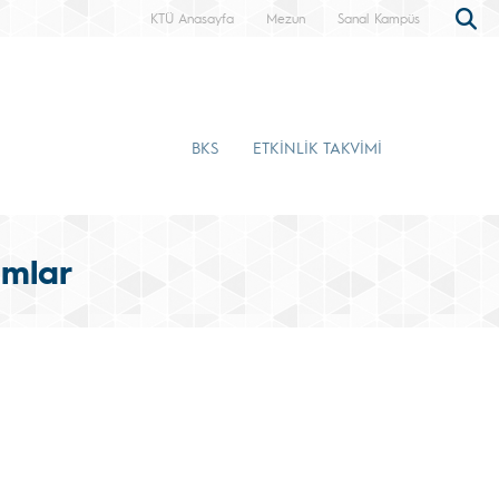
KTÜ Anasayfa
Mezun
Sanal Kampüs
BKS
ETKİNLİK TAKVİMİ
ımlar