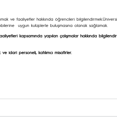
lamak ve faaliyetler hakkında öğrencileri bilgilendirmek.Ünivers
e hobilerine uygun kulüplerle buluşmasına olanak sağlamak.
liyetleri kapsamında yapılan çalışmalar hakkında bilgilendi
e idari personeli, katılımcı misafirler.