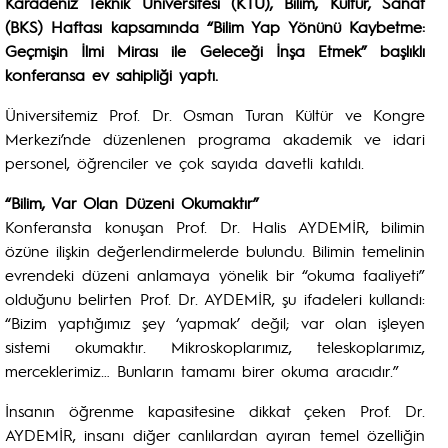
Karadeniz Teknik Üniversitesi (KTÜ), Bilim, Kültür, Sanat
(BKS) Haftası kapsamında “Bilim Yap Yönünü Kaybetme:
Geçmişin İlmi Mirası ile Geleceği İnşa Etmek” başlıklı
konferansa ev sahipliği yaptı.
Üniversitemiz Prof. Dr. Osman Turan Kültür ve Kongre
Merkezi’nde düzenlenen programa akademik ve idari
personel, öğrenciler ve çok sayıda davetli katıldı.
“Bilim, Var Olan Düzeni Okumaktır”
Konferansta konuşan Prof. Dr. Halis AYDEMİR, bilimin
özüne ilişkin değerlendirmelerde bulundu. Bilimin temelinin
evrendeki düzeni anlamaya yönelik bir “okuma faaliyeti”
olduğunu belirten Prof. Dr. AYDEMİR, şu ifadeleri kullandı:
“Bizim yaptığımız şey ‘yapmak’ değil; var olan işleyen
sistemi okumaktır. Mikroskoplarımız, teleskoplarımız,
merceklerimiz… Bunların tamamı birer okuma aracıdır.”
İnsanın öğrenme kapasitesine dikkat çeken Prof. Dr.
AYDEMİR, insanı diğer canlılardan ayıran temel özelliğin