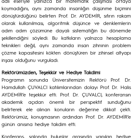
adlı eseriyle yalnızca bir matematik çalışması ortaya
koymadığını, aynı zamanda insanlığın düşünme biçimini
dönüştürdüğünü belirten Prof. Dr. AYDEMİR, sıfırın rakam
olarak kullanılması, algoritmik düşünce ve denklemlerin
adım adım çözümüne dayalı sistematiğin bu dönemde
şekillendiğini söyledi. Bu katkıların yalnızca hesaplama
teknikleri değil, aynı zamanda insan zihninin problem
çözme kapasitesini kökten dönüştüren bir zihinsel altyapı
inşası olduğunu vurguladı.
Rektörümüzden, Teşekkür ve Hediye Takdimi
Programın sonunda Üniversitemizin Rektörü Prof. Dr.
Hamdullah ÇUVALCI katılımlarından dolayı Prof. Dr. Halis
AYDEMİR’e teşekkür etti. Prof. Dr. ÇUVALCI, konferansın
akademik açıdan önemli bir perspektif sunduğunu
belirterek ele alınan konuların değerine dikkat çekti.
Rektörümüz, konuşmasının ardından Prof. Dr. AYDEMİR’e
günün anısına hediye takdim etti.
Konferans, salonda bulunlar arasında yapılan hediye