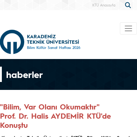
KTÜ Anasayfa
KARADENİZ
TEKNİK ÜNİVERSİTESİ
Bilim Kültür Sanat Haftası 2026
haberler
"Bilim, Var Olanı Okumaktır"
Prof. Dr. Halis AYDEMİR KTÜ'de
Konuştu