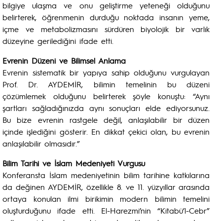
bilgiye ulaşma ve onu geliştirme yeteneği olduğunu
belirterek, öğrenmenin durduğu noktada insanın yeme,
içme ve metabolizmasını sürdüren biyolojik bir varlık
düzeyine gerilediğini ifade etti.
Evrenin Düzeni ve Bilimsel Anlama
Evrenin sistematik bir yapıya sahip olduğunu vurgulayan
Prof. Dr. AYDEMİR, bilimin temelinin bu düzeni
çözümlemek olduğunu belirterek şöyle konuştu: “Aynı
şartları sağladığınızda aynı sonuçları elde ediyorsunuz.
Bu bize evrenin rastgele değil, anlaşılabilir bir düzen
içinde işlediğini gösterir. En dikkat çekici olan, bu evrenin
anlaşılabilir olmasıdır.”
Bilim Tarihi ve İslam Medeniyeti Vurgusu
Konferansta İslam medeniyetinin bilim tarihine katkılarına
da değinen AYDEMİR, özellikle 8. ve 11. yüzyıllar arasında
ortaya konulan ilmi birikimin modern bilimin temelini
oluşturduğunu ifade etti. El-Harezmi’nin “Kitabü’l-Cebr”