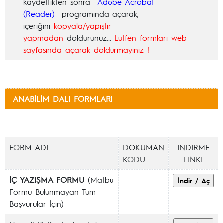
kaydettikten sonra
Adobe Acrobat
(Reader)
programında açarak,
içeriğini
kopyala/yapıştır
yapmadan
doldurunuz...
Lütfen formları web
sayfasında açarak doldurmayınız !
ANABİLİM DALI FORMLARI
FORM ADI
DOKUMAN
INDIRME
KODU
LINKI
İÇ YAZIŞMA FORMU
(Matbu
Formu Bulunmayan Tüm
Başvurular İçin)