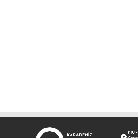
KTÜ -
Çambu