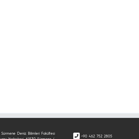
 Sürmene Deniz Bilimleri Fakültesi
+90 462 752 2805
rnu Yerleşkesi, 61530 Sürmene /