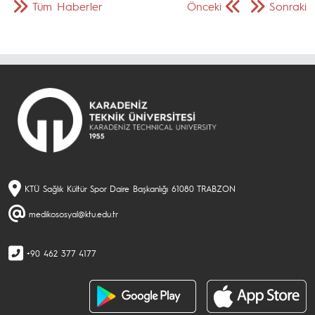
Tüm Haberler
Önceki
Sonraki
KTÜ Sağlık Kültür Spor Daire Başkanlığı 61080 TRABZON
medikososyal@ktu.edu.tr
+90 462 377 4177