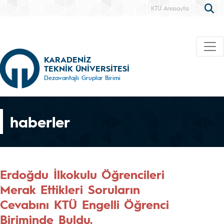
KTÜ Anasayfa
KARADENİZ
TEKNİK ÜNİVERSİTESİ
Dezavantajlı Gruplar Birimi
haberler
Erdoğdu İlkokulu Öğrencileri
Merak Ettikleri Soruların
Cevabını KTÜ Engelli Öğrenci
Biriminde Buldu.