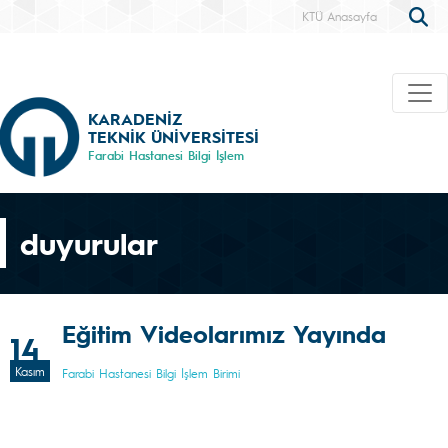
KTÜ Anasayfa
KARADENİZ
TEKNİK ÜNİVERSİTESİ
Farabi Hastanesi Bilgi İşlem
duyurular
Eğitim Videolarımız Yayında
14
Kasım
Farabi Hastanesi Bilgi İşlem Birimi