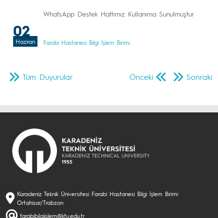
WhatsApp Destek Hattımız Kullanıma Sunulmuştur
02
Haziran
Farabi Hastanesi Bilgi İşlem Birimi
Tüm Duyurular
Önceki
Sonraki
Karadeniz Teknik Üniversitesi Farabi Hastanesi Bilgi İşlem Birimi
Ortahisar/Trabzon
farabibilgiislem@ktu.edu.tr