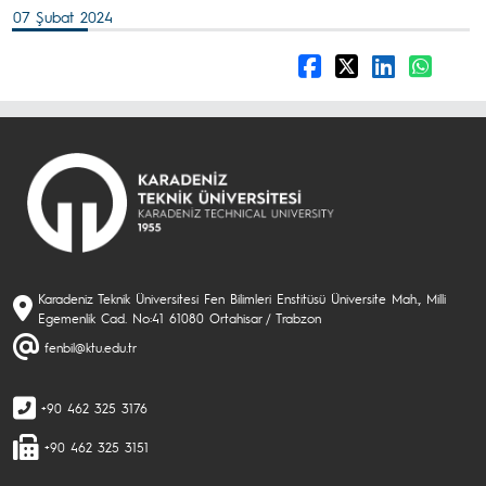
07 Şubat 2024
Karadeniz Teknik Üniversitesi Fen Bilimleri Enstitüsü Üniversite Mah., Milli
Egemenlik Cad. No:41 61080 Ortahisar / Trabzon
fenbil@ktu.edu.tr
+90 462 325 3176
+90 462 325 3151