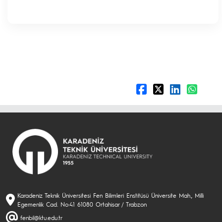
Karadeniz Teknik Üniversitesi Fen Bilimleri Enstitüsü Üniversite Mah., Milli
Egemenlik Cad. No:41 61080 Ortahisar / Trabzon
fenbil@ktu.edu.tr