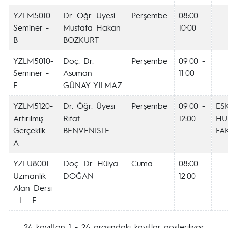
YZLM5010-
Dr. Öğr. Üyesi
Perşembe
08:00 -
Seminer -
Mustafa Hakan
10:00
B
BOZKURT
YZLM5010-
Doç. Dr.
Perşembe
09:00 -
Seminer -
Asuman
11:00
F
GÜNAY YILMAZ
YZLM5120-
Dr. Öğr. Üyesi
Perşembe
09:00 -
ESK
Artırılmış
Rıfat
12:00
HU
Gerçeklik -
BENVENİSTE
FAK
A
YZLU8001-
Doç. Dr. Hülya
Cuma
08:00 -
Uzmanlık
DOĞAN
12:00
Alan Dersi
- I - F
24 kayıttan 1 - 24 arasındaki kayıtlar gösteriliyor