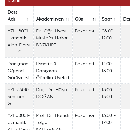
Ders
Adı
Akademisyen
Gün
Saat
Der
YZLU8001-
Dr. Öğr. Üyesi
Pazartesi
08:00 -
Uzmanlık
Mustafa Hakan
12:00
Alan Dersi
BOZKURT
- I - C
Danışman-
Lisansüstü
Pazartesi
12:00 -
Öğrenci
Danışman
13:00
Görüşmesi
Öğretim Üyeleri
YZLM5010-
Doç. Dr. Hülya
Pazartesi
13:00 -
Seminer -
DOĞAN
15:00
G
YZLU8001-
Prof. Dr. Hamdi
Pazartesi
13:00 -
Uzmanlık
Tolga
17:00
Alan Dersi
KAHRAMAN