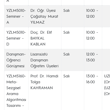
A
YZLM5010-
Dr. Öğr. Üyesi
Salı
10:00 -
Seminer -
Çağatay Murat
12:00
A
YILMAZ
YZLM5010-
Doç. Dr. Elif
Salı
10:00 -
Seminer -
BAYKAL
12:00
D
KABLAN
Danışman-
Lisansüstü
Salı
12:00 -
Öğrenci
Danışman
13:00
Görüşmesi
Öğretim Üyeleri
YZLM5160-
Prof. Dr. Hamdi
Salı
13:00 -
UZ
Meta-
Tolga
16:00
(On
Sezgisel
KAHRAMAN
(U
Arama
(On
Algoritması
Tasarımı -