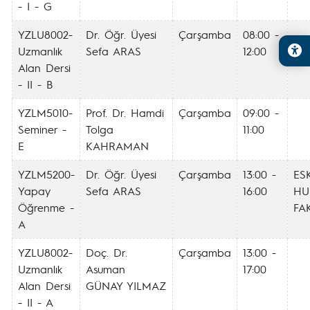
- I - G
YZLU8002-
Dr. Öğr. Üyesi
Çarşamba
08:00 -
Uzmanlık
Sefa ARAS
12:00
Alan Dersi
- II - B
YZLM5010-
Prof. Dr. Hamdi
Çarşamba
09:00 -
Seminer -
Tolga
11:00
E
KAHRAMAN
YZLM5200-
Dr. Öğr. Üyesi
Çarşamba
13:00 -
ESK
Yapay
Sefa ARAS
16:00
HU
Öğrenme -
FAK
A
YZLU8002-
Doç. Dr.
Çarşamba
13:00 -
Uzmanlık
Asuman
17:00
Alan Dersi
GÜNAY YILMAZ
- II - A