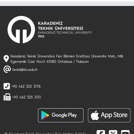
Karadeniz Teknik Üniversitesi Fen Bilimleri Enstitüsü Üniversite Mah., Milli
Egemenlik Cad. No:41 61080 Ortahisar / Trabzon
fenbil@ktu.edu.tr
+90 462 325 3176
+90 462 325 3151