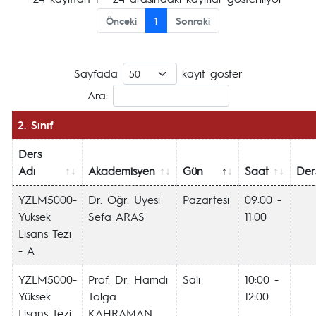
Önceki
1
Sonraki
Sayfada
kayıt göster
Ara:
2. Sınıf
Ders
Adı
Akademisyen
Gün
Saat
Ders
YZLM5000-
Dr. Öğr. Üyesi
Pazartesi
09:00 -
Yüksek
Sefa ARAS
11:00
Lisans Tezi
- A
YZLM5000-
Prof. Dr. Hamdi
Salı
10:00 -
Yüksek
Tolga
12:00
Lisans Tezi
KAHRAMAN