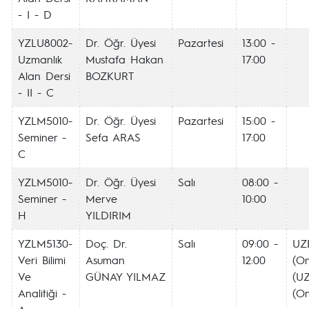
- I - D
YZLU8002-
Dr. Öğr. Üyesi
Pazartesi
13:00 -
Uzmanlık
Mustafa Hakan
17:00
Alan Dersi
BOZKURT
- II - C
YZLM5010-
Dr. Öğr. Üyesi
Pazartesi
15:00 -
Seminer -
Sefa ARAS
17:00
C
YZLM5010-
Dr. Öğr. Üyesi
Salı
08:00 -
Seminer -
Merve
10:00
H
YILDIRIM
YZLM5130-
Doç. Dr.
Salı
09:00 -
UZ
Veri Bilimi
Asuman
12:00
(On
Ve
GÜNAY YILMAZ
(U
Analitiği -
(On