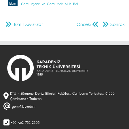
Ekim
Gemi İnşaatı ve Gemi Mak. Müh. Böl.
Tüm Duyurular
Önceki
Sonraki
KTÜ - Sürmene Deniz Bilimleri Fakültesi, Çamburnu Yerleşkesi, 61530,
Çamburnu / Trabzon
gemi@ktu.edu.tr
+90 462 752 2805