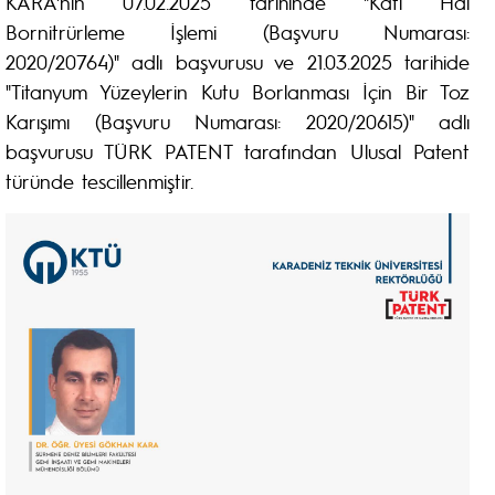
KARA'nın 07.02.2025 tarihinde "Katı Hal
Bornitrürleme İşlemi (Başvuru Numarası:
2020/20764)" adlı başvurusu ve 21.03.2025 tarihide
"Titanyum Yüzeylerin Kutu Borlanması İçin Bir Toz
Karışımı (Başvuru Numarası: 2020/20615)" adlı
başvurusu TÜRK PATENT tarafından Ulusal Patent
türünde tescillenmiştir.