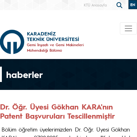
EN
KTÜ Anasayfa
KARADENİZ
TEKNİK ÜNİVERSİTESİ
Gemi İnşaatı ve Gemi Makineleri
Mühendisliği Bölümü
haberler
Dr. Öğr. Üyesi Gökhan KARA'nın
Patent Başvuruları Tescillenmiştir
Bölüm öğretim üyelerimizden Dr. Öğr. Üyesi Gökhan