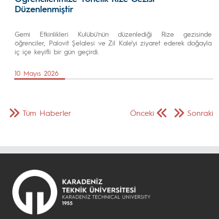
Düzenlenmiştir
Gemi Etkinlikleri Kulübü'nün düzenlediği Rize gezisinde
öğrenciler, Palovit Şelalesi ve Zil Kale'yi ziyaret ederek doğayla
iç içe keyifli bir gün geçirdi.
10 Mayıs 2026
Tüm Haberler
Önceki
Sonraki