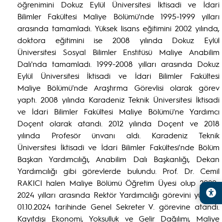
öğrenimini Dokuz Eylül Üniversitesi İktisadi ve İdari
Bilimler Fakültesi Maliye Bölümü'nde 1995-1999 yılları
arasında tamamladı. Yüksek lisans eğitimini 2002 yılında,
doktora eğitimini ise 2008 yılında Dokuz Eylül
Üniversitesi Sosyal Bilimler Enstitüsü Maliye Anabilim
Dalı'nda tamamladı. 1999-2008 yılları arasında Dokuz
Eylül Üniversitesi İktisadi ve İdari Bilimler Fakültesi
Maliye Bölümü'nde Araştırma Görevlisi olarak görev
yaptı. 2008 yılında Karadeniz Teknik Üniversitesi İktisadi
ve İdari Bilimler Fakültesi Maliye Bölümü'ne Yardımcı
Doçent olarak atandı. 2012 yılında Doçent ve 2018
yılında Profesör ünvanı aldı. Karadeniz Teknik
Üniversitesi İktisadi ve İdari Bilimler Fakültesi'nde Bölüm
Başkan Yardımcılığı, Anabilim Dalı Başkanlığı, Dekan
Yardımcılığı gibi görevlerde bulundu. Prof. Dr. Cemil
RAKICI halen Maliye Bölümü Öğretim Üyesi olup 2020-
2024 yılları arasında Rektör Yardımcılığı görevini yürüttü.
01.10.2024 tarihinde Genel Sekreter V. görevine atandı.
Kayıtdışı Ekonomi, Yoksulluk ve Gelir Dağılımı, Maliye