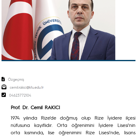
Özgeçmiş
cemil.rakici
04623772104
Prof. Dr. Cemil RAKICI
1974 yılında Rize'de doğmuş olup Rize İyidere ilçesi
nüfusuna kayıtlıdır. Orta öğrenimini İyidere Lisesi'nin
orta kısmında, lise öğrenimini Rize Lisesi'nde, lisans