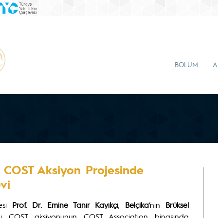
BÖLÜM
A
ya COST Aksiyon Projesinde
vi
esi
Prof. Dr. Emine Tanır Kayıkçı
,
Belçika
’nın
Brüksel
ayrı COST aksiyonunun COST Association binasında