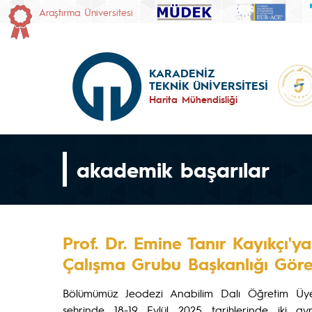
Araştırma Üniversitesi
KARADENİZ
TEKNİK ÜNİVERSİTESİ
Harita Mühendisliği
akademik başarılar
Prof. Dr. Emine Tanır Kayıkçı'
Çalışma Grubu Başkanlığı Göre
Bölümümüz Jeodezi Anabilim Dalı Öğretim Üy
şehrinde 18-19 Eylül 2025 tarihlerinde iki 