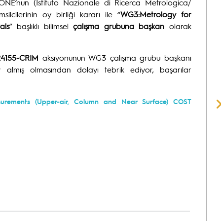
NE’nun (Istituto Nazionale di Ricerca Metrologica/
ilcilerinin oy birliği kararı ile “
WG3:Metrology for
als
” başlıklı bilimsel
çalışma grubuna başkan
olarak
4155-CRIM
aksiyonunun WG3 çalışma grubu başkanı
 almış olmasından dolayı tebrik ediyor, başarılar
urements (Upper-air, Column and Near Surface) COST