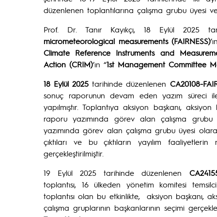
düzenlenen toplantılarına çalışma grubu üyesi ve 
Prof. Dr. Tanır Kayıkçı, 18 Eylül 2025 t
micrometeorological measurements (FAIRNESS)
’ı
Climate Reference Instruments and Measurem
Action (CRIM)
’ın “
1st Management Committee M
18 Eylül 2025
tarihinde düzenlenen
CA20108-FAI
sonuç raporunun devam eden yazım süreci ile i
yapılmıştır. Toplantıya aksiyon başkanı, aksiyo
raporu yazımında görev alan çalışma grubu üye
yazımında görev alan çalışma grubu üyesi olarak
çıktıları ve bu çıktıların yayılım faaliyetleri
gerçekleştirilmiştir.
19 Eylül 2025 tarihinde düzenlenen
CA2415
toplantısı, 16 ülkeden yönetim komitesi temsilcil
toplantısı olan bu etkinlikte, aksiyon başkanı, ak
çalışma gruplarının başkanlarının seçimi gerçekle