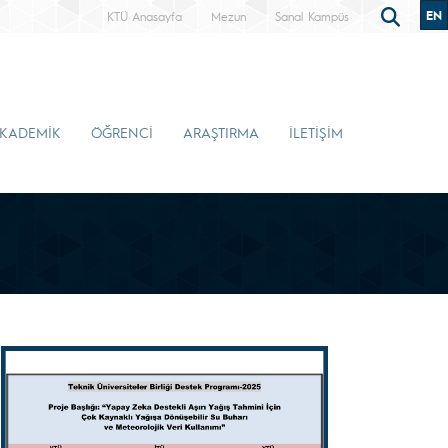
EN
KTÜ Anasayfa
Mezun
Sanal Kampüs
KADEMİK
ÖĞRENCİ
ARAŞTIRMA
İLETİŞİM