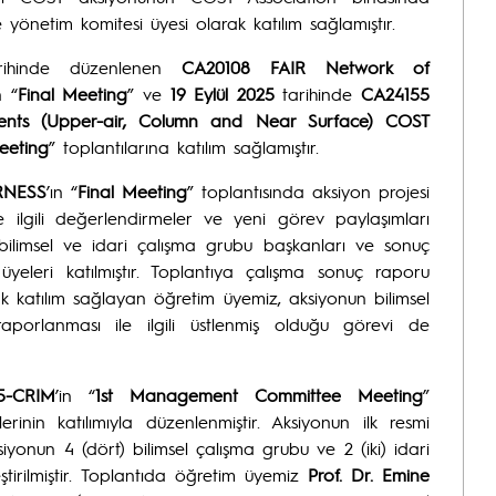
yönetim komitesi üyesi olarak katılım sağlamıştır.
arihinde düzenlenen
CA20108 FAIR Network of
n “
Final Meeting
” ve
19 Eylül 2025
tarihinde
CA24155
ents (Upper-air, Column and Near Surface) COST
eeting
” toplantılarına katılım sağlamıştır.
RNESS
’ın “
Final Meeting
” toplantısında aksiyon projesi
lgili değerlendirmeler ve yeni görev paylaşımları
n bilimsel ve idari çalışma grubu başkanları ve sonuç
leri katılmıştır. Toplantıya çalışma sonuç raporu
 katılım sağlayan öğretim üyemiz, aksiyonun bilimsel
n raporlanması ile ilgili üstlenmiş olduğu görevi de
5-CRIM
’in “
1st Management Committee Meeting
”
erinin katılımıyla düzenlenmiştir. Aksiyonun ilk resmi
siyonun 4 (dört) bilimsel çalışma grubu ve 2 (iki) idari
ştirilmiştir. Toplantıda öğretim üyemiz
Prof. Dr. Emine