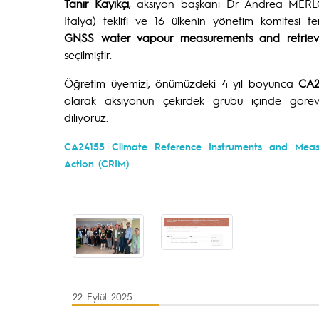
Tanır Kayıkçı
, aksiyon başkanı Dr Andrea MERLO
İtalya) teklifi ve 16 ülkenin yönetim komitesi tems
GNSS water vapour measurements and retriev
seçilmiştir.
Öğretim üyemizi, önümüzdeki 4 yıl boyunca
CA2
olarak aksiyonun çekirdek grubu içinde görev
diliyoruz.
CA24155 Climate Reference Instruments and Meas
Action (CRIM)
22 Eylül 2025