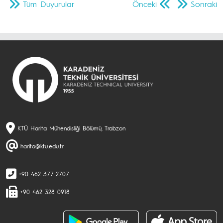
Tüm Duyurular
Önceki
Sonraki
KTÜ Harita Mühendisliği Bölümü, Trabzon
harita@ktu.edu.tr
+90 462 377 2707
+90 462 328 0918