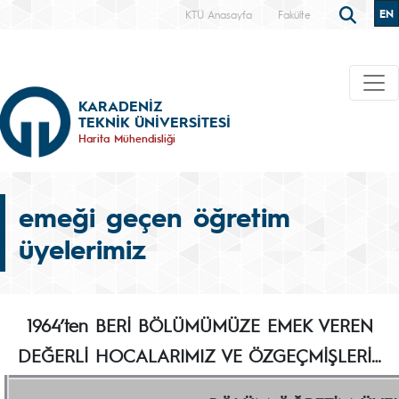
EN
KTÜ Anasayfa
Fakülte
KARADENİZ
TEKNİK ÜNİVERSİTESİ
Harita Mühendisliği
emeği geçen öğretim
üyelerimiz
1964’ten BERİ BÖLÜMÜMÜZE EMEK VEREN
DEĞERLİ HOCALARIMIZ VE ÖZGEÇMİŞLERİ…