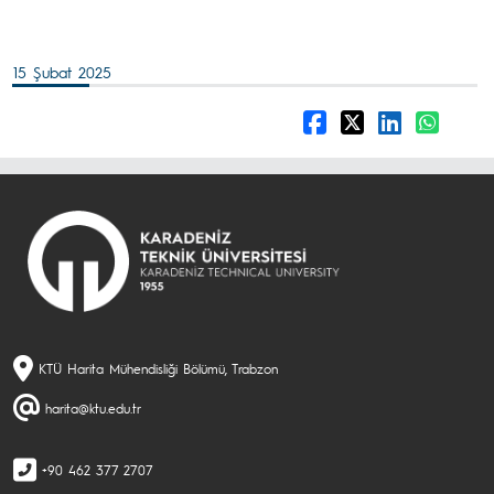
15 Şubat 2025
KTÜ Harita Mühendisliği Bölümü, Trabzon
harita@ktu.edu.tr
+90 462 377 2707