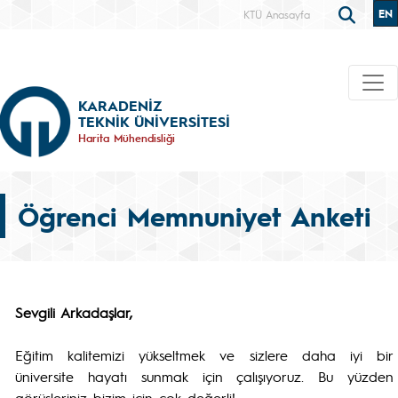
EN
KTÜ Anasayfa
KARADENİZ
TEKNİK ÜNİVERSİTESİ
Harita Mühendisliği
Öğrenci Memnuniyet Anketi
Sevgili Arkadaşlar,
Eğitim kalitemizi yükseltmek ve sizlere daha iyi bir
üniversite hayatı sunmak için çalışıyoruz. Bu yüzden
görüşleriniz bizim için çok değerli!