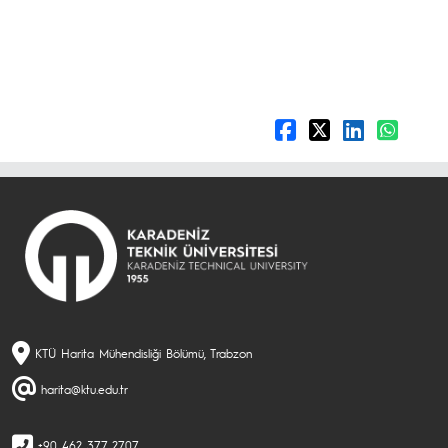
KTÜ Harita Mühendisliği Bölümü, Trabzon
harita@ktu.edu.tr
+90 462 377 2707