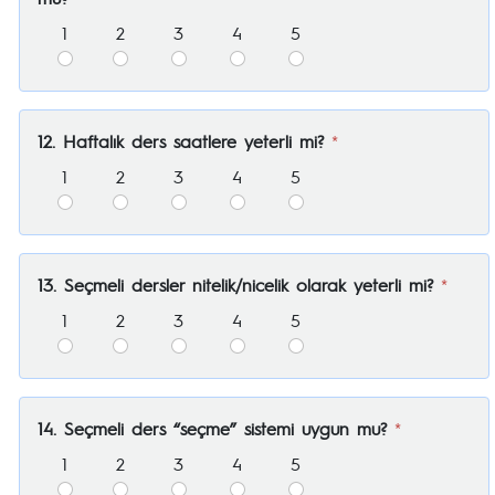
1
2
3
4
5
12. Haftalık ders saatlere yeterli mi?
*
1
2
3
4
5
13. Seçmeli dersler nitelik/nicelik olarak yeterli mi?
*
1
2
3
4
5
14. Seçmeli ders “seçme” sistemi uygun mu?
*
1
2
3
4
5