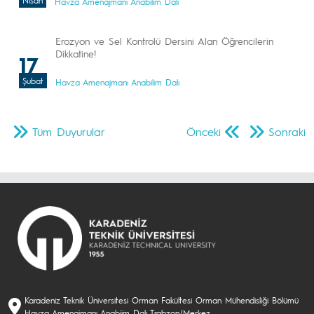
Nisan
Havza Amenajmanı Anabilim Dalı
Erozyon ve Sel Kontrolü Dersini Alan Öğrencilerin
Dikkatine!
17
Şubat
Havza Amenajmanı Anabilim Dalı
Tüm Duyurular
Önceki
Sonraki
Karadeniz Teknik Üniversitesi Orman Fakültesi Orman Mühendisliği Bölümü
Havza Amenajmanı Anabiim Dalı Trabzon/Merkez