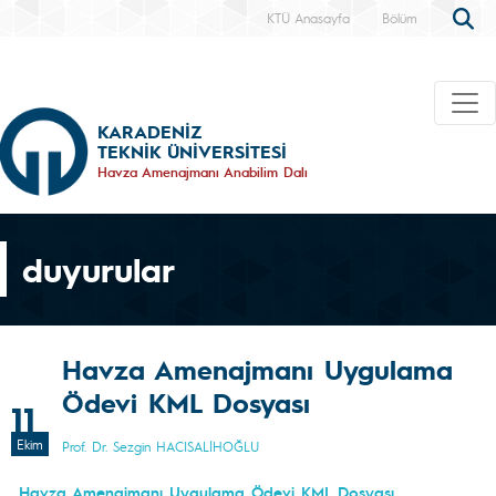
KTÜ Anasayfa
Bölüm
KARADENİZ
TEKNİK ÜNİVERSİTESİ
Havza Amenajmanı Anabilim Dalı
duyurular
Havza Amenajmanı Uygulama
Ödevi KML Dosyası
11
Ekim
Prof. Dr. Sezgin HACISALİHOĞLU
Havza Amenajmanı Uygulama Ödevi KML Dosyası