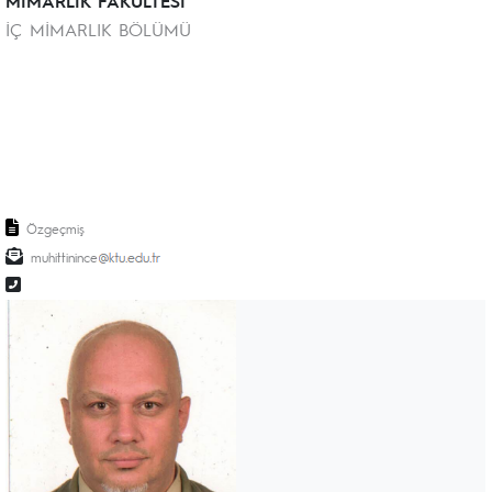
MİMARLIK FAKÜLTESİ
İÇ MİMARLIK BÖLÜMÜ
Özgeçmiş
muhittinince