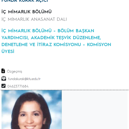
İÇ MİMARLIK BÖLÜMÜ
İÇ MİMARLIK ANASANAT DALI
İÇ MİMARLIK BÖLÜMÜ - BÖLÜM BAŞKAN
YARDIMCISI, AKADEMİK TEŞVİK DÜZENLEME,
DENETLEME VE İTİRAZ KOMİSYONU - KOMİSYON
ÜYESİ
Özgeçmiş
fundakurak
04623771684