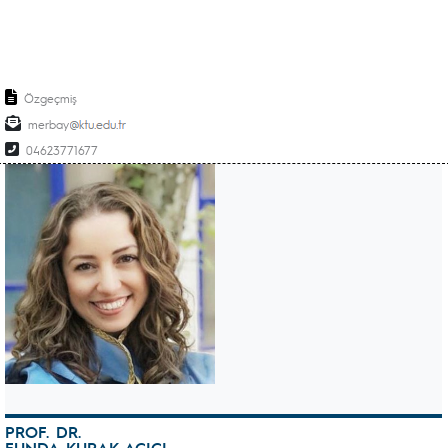
Özgeçmiş
merbay
04623771677
PROF. DR.
FUNDA KURAK AÇICI