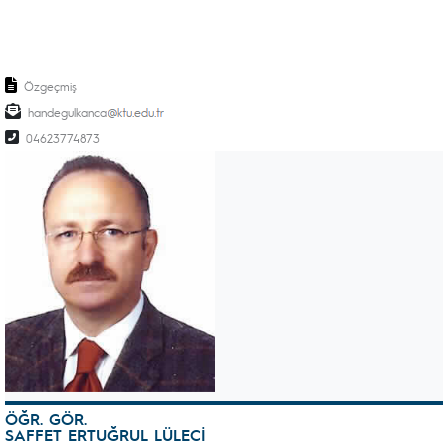
Özgeçmiş
handegulkanca
04623774873
ÖĞR. GÖR.
SAFFET ERTUĞRUL LÜLECİ