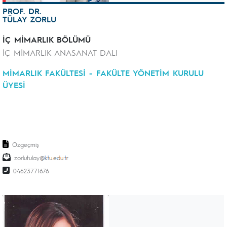
PROF. DR.
TÜLAY ZORLU
İÇ MİMARLIK BÖLÜMÜ
İÇ MİMARLIK ANASANAT DALI
MİMARLIK FAKÜLTESİ - FAKÜLTE YÖNETİM KURULU
ÜYESİ
Özgeçmiş
zorlutulay
04623771676