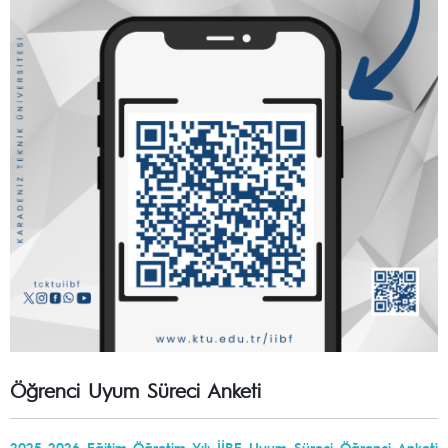
Öğrenci Uyum Süreci Anketi
2025-2026 Eğitim-Öğretim Yılı İİBF Uyum Süreci Öğrenci Anketi