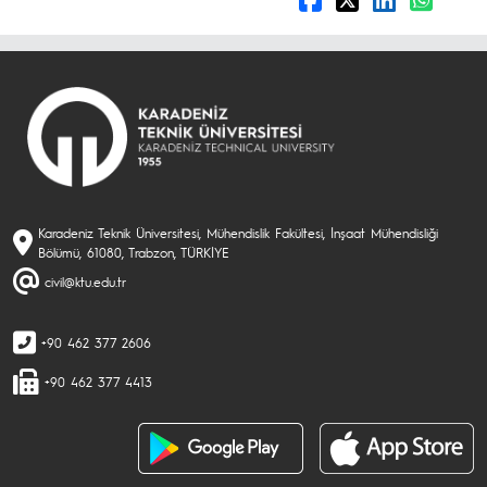
Karadeniz Teknik Üniversitesi, Mühendislik Fakültesi, İnşaat Mühendisliği
Bölümü, 61080, Trabzon, TÜRKİYE
civil@ktu.edu.tr
+90 462 377 2606
+90 462 377 4413