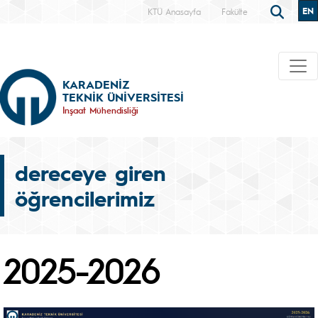
EN
KTÜ Anasayfa
Fakülte
KARADENİZ
TEKNİK ÜNİVERSİTESİ
İnşaat Mühendisliği
dereceye giren
öğrencilerimiz
2025-2026