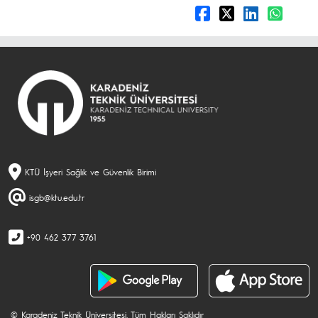
KTÜ İşyeri Sağlık ve Güvenlik Birimi
isgb@ktu.edu.tr
+90 462 377 3761
© Karadeniz Teknik Üniversitesi. Tüm Hakları Saklıdır