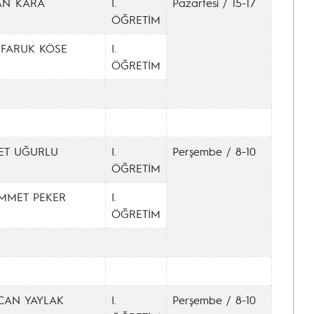
AN KARA
I.
Pazartesi / 15-17
ÖĞRETİM
FARUK KÖSE
I.
ÖĞRETİM
T UĞURLU
I.
Perşembe / 8-10
ÖĞRETİM
MMET PEKER
I.
ÖĞRETİM
CAN YAYLAK
I.
Perşembe / 8-10