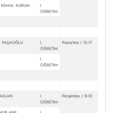
 KEMAL KURUM
I.
ÖĞRETİM
N PAŞAOĞLU
I.
Pazartesi / 15-17
ÖĞRETİM
I.
ÖĞRETİM
ASLAN
I.
Perşembe / 8-10
ÖĞRETİM
NUR ANIL
I.