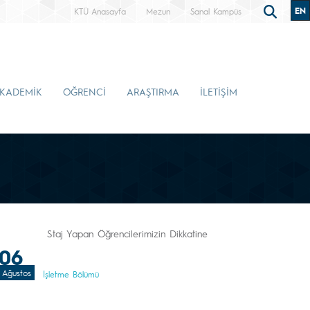
EN
KTÜ Anasayfa
Mezun
Sanal Kampüs
KADEMİK
ÖĞRENCİ
ARAŞTIRMA
İLETİŞİM
Staj Yapan Öğrencilerimizin Dikkatine
06
Ağustos
İşletme Bölümü