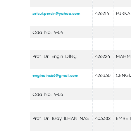
426214
FURKA
selcukpercin@yahoo.com
Oda No: 4-04
Prof. Dr. Engin DİNÇ
426224
MAHMU
426330
CENGİ
engindinc66@gmail.com
Oda No: 4-05
Prof. Dr. Tülay İLHAN NAS
403382
EMRE 