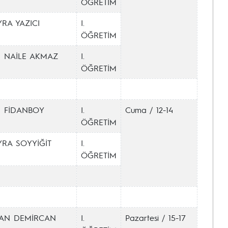
ÖĞRETİM
RA YAZICI
I.
ÖĞRETİM
 NAİLE AKMAZ
I.
ÖĞRETİM
 FİDANBOY
I.
Cuma / 12-14
ÖĞRETİM
RA SOYYİĞİT
I.
ÖĞRETİM
AN DEMİRCAN
I.
Pazartesi / 15-17