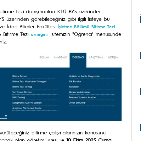
 bitirme tezi danışmanları KTÜ BYS üzerinden
S üzerinden görebileceğiniz gibi ilgili listeye bu
ve İdari Bilimler Fakültesi
İşletme Bölümü Bitirme Tezi
 Bitirme Tezi
sitemizin "Öğrenci" menüsünde
örneğini
iniz.
 yürüteceğiniz bitirme çalışmalarınızın konusunu
pacak olan öğretim üyesi ile
10 Ekim 2025 Cuma