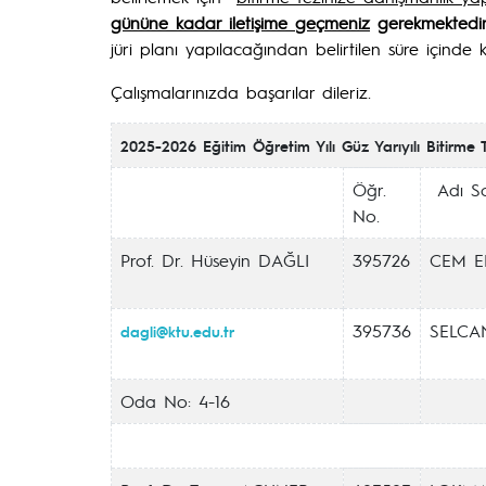
gününe kadar iletişime geçmeniz
gerekmektedi
jüri planı yapılacağından belirtilen süre içind
Çalışmalarınızda başarılar dileriz.
2025-2026 Eğitim Öğretim Yılı Güz Yarıyılı Bitirme Te
Öğr.
Adı S
No.
Prof. Dr. Hüseyin DAĞLI
395726
CEM E
395736
SELCA
dagli@ktu.edu.tr
Oda No: 4-16