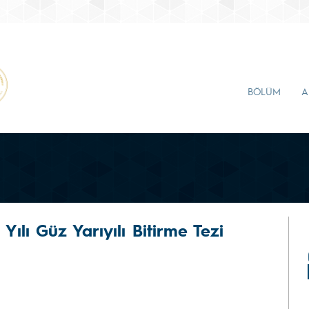
BÖLÜM
A
ılı Güz Yarıyılı Bitirme Tezi