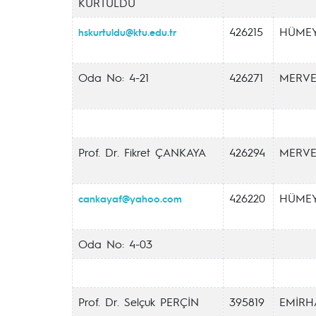
KURTULDU
426215
HÜMEY
hskurtuldu@ktu.edu.tr
Oda No: 4-21
426271
MERVE
Prof. Dr. Fikret ÇANKAYA
426294
MERVE
426220
HÜMEY
cankayaf@yahoo.com
Oda No: 4-03
Prof. Dr. Selçuk PERÇİN
395819
EMİRH