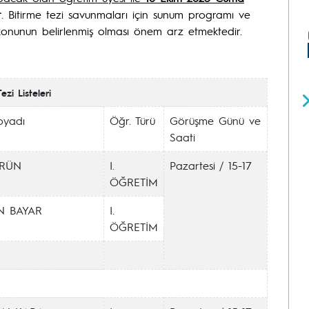
r
. Bitirme tezi savunmaları için sunum programı ve
e konunun belirlenmiş olması önem arz etmektedir.
zi Listeleri
oyadı
Öğr. Türü
Görüşme Günü ve
Saati
RÜN
I.
Pazartesi / 15-17
ÖĞRETİM
N BAYAR
I.
ÖĞRETİM