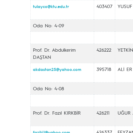
403407
YUSUF
tulayco@ktu.edu.tr
Oda No: 4-09
Prof. Dr. Abdulkerim
426222
YETKİ
DAŞTAN
395718
ALİ ER
akdastan25@yahoo.com
Oda No: 4-08
Prof. Dr. Fazıl KIRKBİR
426211
UĞUR 
426337
FEYZA
fazil41@yahoo.com