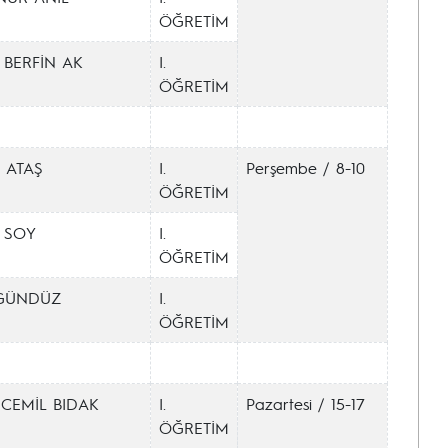
ÖĞRETİM
 BERFİN AK
I.
ÖĞRETİM
 ATAŞ
I.
Perşembe / 8-10
ÖĞRETİM
 SOY
I.
ÖĞRETİM
 GÜNDÜZ
I.
ÖĞRETİM
CEMİL BIDAK
I.
Pazartesi / 15-17
ÖĞRETİM