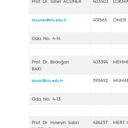
Prof. Dr. Taner ACUNER
403503
LOKM
401565
ÖMER 
tacuner@ktu.edu.tr
Oda No: 4-14
Prof. Dr. Birdoğan
403394
MEHME
BAKİ
395692
MUHA
bbaki@ktu.edu.tr
Oda No: 4-13
Prof. Dr. Hüseyin Sabri
426237
MERT 