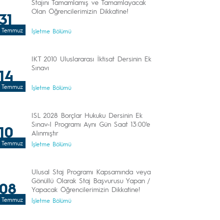
Stajını Tamamlamış ve Tamamlayacak
Olan Öğrencilerimizin Dikkatine!
31
Temmuz
İşletme Bölümü
IKT 2010 Uluslararası İktisat Dersinin Ek
Sınavı
14
Temmuz
İşletme Bölümü
ISL 2028 Borçlar Hukuku Dersinin Ek
Sınav-I Programı Aynı Gün Saat 13:00'e
10
Alınmıştır
Temmuz
İşletme Bölümü
Ulusal Staj Programı Kapsamında veya
Gönüllü Olarak Staj Başvurusu Yapan /
08
Yapacak Öğrencilerimizin Dikkatine!
Temmuz
İşletme Bölümü