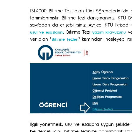
ISL4000 Bitirme Tezi alan tüm öğrencilerimizin
tanımlanmıştır. Bitirme tezi danışmanınızı KTÜ BY
sayfadan da erişebilirsiniz. Ayrıca, KTÜ İktisadi 
, Bitirme Tezi
ve
usul ve esaslarını
yazım kılavuzunu
yer alan "
" kısmından inceleyebilirs
Bitirme Tezleri
İlgili yönetmelik, usul ve esaslara uygun şekilde
belirlemek için
bitirme tezinize danışmanlık ya