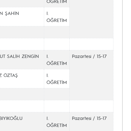
ÖĞRETİM
N ŞAHİN
I.
ÖĞRETİM
T SALİH ZENGİN
I.
Pazartesi / 15-17
ÖĞRETİM
Z ÖZTAŞ
I.
ÖĞRETİM
BIYIKOĞLU
I.
Pazartesi / 15-17
ÖĞRETİM