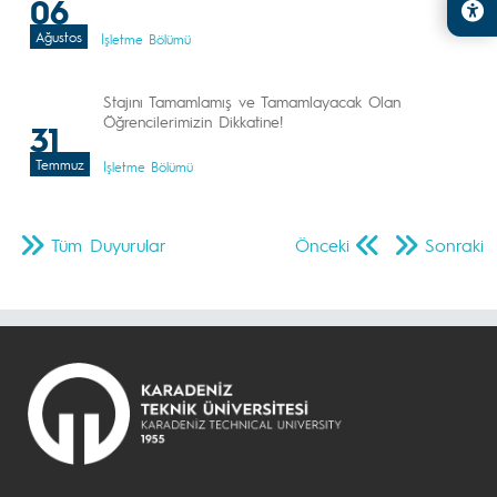
06
Ağustos
İşletme Bölümü
Stajını Tamamlamış ve Tamamlayacak Olan
Öğrencilerimizin Dikkatine!
31
Temmuz
İşletme Bölümü
Tüm Duyurular
Önceki
Sonraki