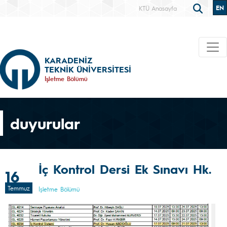
EN
KTÜ Anasayfa
KARADENİZ
TEKNİK ÜNİVERSİTESİ
İşletme Bölümü
duyurular
İç Kontrol Dersi Ek Sınavı Hk.
16
Temmuz
İşletme Bölümü