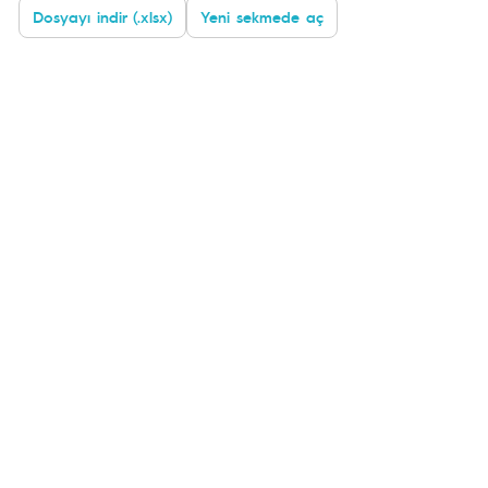
Dosyayı indir (.xlsx)
Yeni sekmede aç