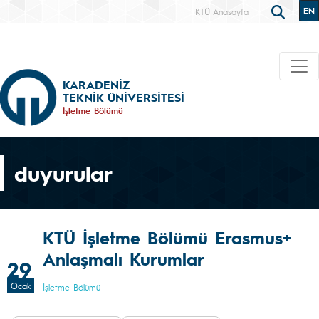
EN
KTÜ Anasayfa
KARADENİZ
TEKNİK ÜNİVERSİTESİ
İşletme Bölümü
duyurular
KTÜ İşletme Bölümü Erasmus+
Anlaşmalı Kurumlar
29
Ocak
İşletme Bölümü