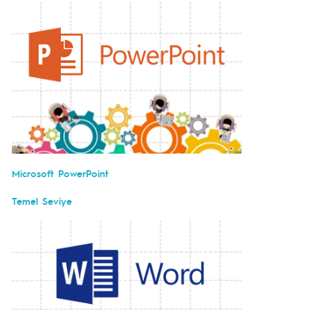
Microsoft PowerPoint
Temel Seviye