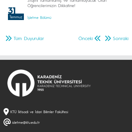
Stajını Tamamlamış ve Tamamlayacak Olan
Öğrencilerimizin Dikkatine!
31
Temmuz
İşletme Bölümü
Tüm Duyurular
Önceki
Sonraki
KTÜ İktisadi ve İdari Bilimler Fakültesi
isletme@ktu.edu.tr