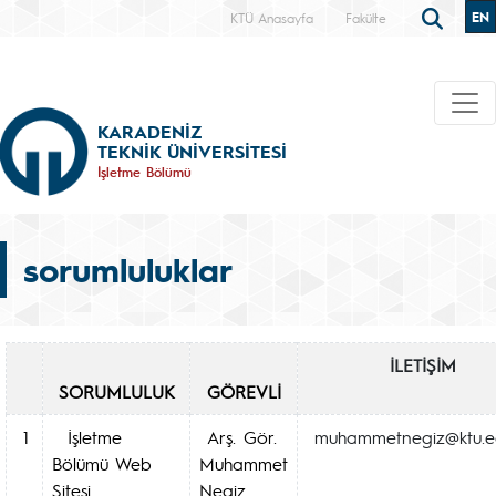
EN
KTÜ Anasayfa
Fakülte
KARADENİZ
TEKNİK ÜNİVERSİTESİ
İşletme Bölümü
sorumluluklar
İLETİŞİM
SORUMLULUK
GÖREVLİ
1
İşletme
Arş. Gör.
muhammetnegiz@ktu.ed
Bölümü Web
Muhammet
Sitesi
Negiz