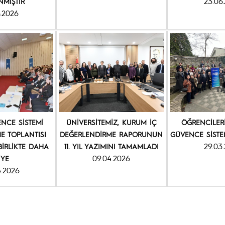
23.06
NMIŞTIR
6.2026
ENCE SİSTEMİ
ÜNİVERSİTEMİZ, KURUM İÇ
ÖĞRENCİLERİ
ME TOPLANTISI
DEĞERLENDİRME RAPORUNUN
GÜVENCE SİSTE
29.03
 BİRLİKTE DAHA
11. YIL YAZIMINI TAMAMLADI
09.04.2026
İYE
5.2026