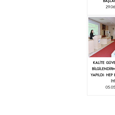
BAŞLA
29.0
KALİTE GÜV
BİLGİLENDİR
YAPILDI: HEP
İY
05.0