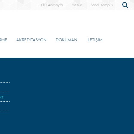
KTÜ Anasayfa
Mezun
Sanal Kampüs
İRME
AKREDİTASYON
DOKÜMAN
İLETİŞİM
iz