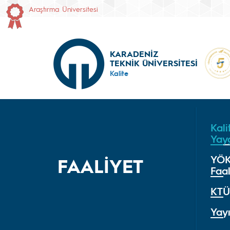
Araştırma Üniversitesi
KARADENİZ
TEKNİK ÜNİVERSİTESİ
Kalite
Kali
Yayg
YÖK
FAALİYET
Faal
KTÜ 
Yayı