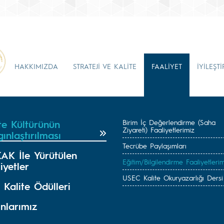
HAKKIMIZDA
STRATEJİ VE KALİTE
FAALİYET
İYİLEŞT
te Kültürünün
Birim İç Değerlendirme (Saha
Ziyareti) Faaliyetlerimiz
ınlaştırılması
Tecrübe Paylaşımları
AK İle Yürütülen
Eğitim/Bilgilendirme Faaliyetlerim
iyetler
USEC Kalite Okuryazarlığı Dersi
Kalite Ödülleri
nlarımız