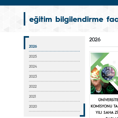
eğitim bilgilendirme faal
2026
2026
2025
2024
2023
2022
2021
ÜNİVERSİT
KOMİSYONU TA
2020
YILI SAHA Z