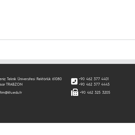
niz Teknik Üniversitesi Rektörlük 61080
+90 462 377 4401
isar TRABZON
+90 462 377 4445
tim@ktu.edu.tr
+90 462 325 3205