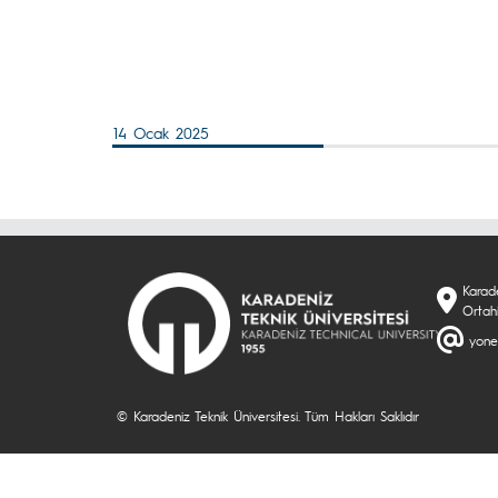
14 Ocak 2025
Karade
Ortah
yone
© Karadeniz Teknik Üniversitesi. Tüm Hakları Saklıdır