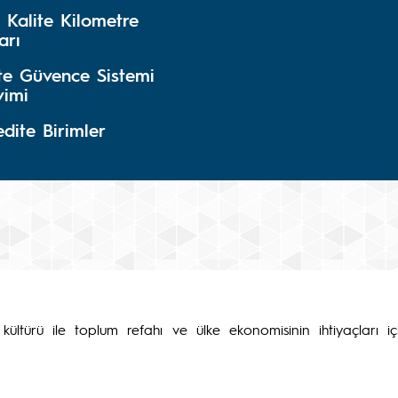
 Kalite Kilometre
arı
ite Güvence Sistemi
vimi
dite Birimler
 kültürü ile toplum refahı ve ülke ekonomisinin ihtiyaçları i