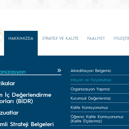
HAKKIMIZDA
STRATEJİ VE KALİTE
FAALİYET
İYİLEŞT
anizasyon
Akreditasyon Belgemiz
Misyon ve Vizyonumuz
tikalar
Organizasyon Yapımız
im İç Değerlendirme
Kurumsal Değerlerimiz
rları (BİDR)
Kalite Komisyonumuz
zuatlar
Öğrenci Kalite Komisyonumuz
(Kailte Elçilerimiz)
li Strateji Belgeleri