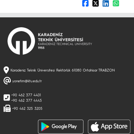
Karadeniz Teknik Üniversitesi Rektörlük 61080 Ortahisar TRABZON
yonetim@ktu.edu.tr
+90 462 377 4401
+90 462 377 4445
+90 462 325 3205