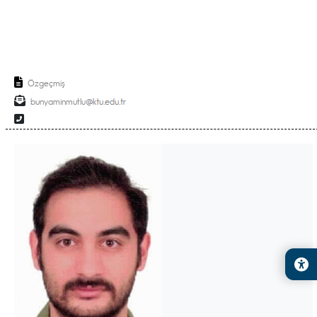
Özgeçmiş
bunyaminmutlu